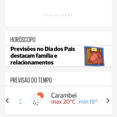
PUBLICIDADE
HORÓSCOPO
Previsões no Dia dos Pais
destacam família e
relacionamentos
PREVISÃO DO TEMPO
Carambeí
in 19°C
max 20°C
min 19°C