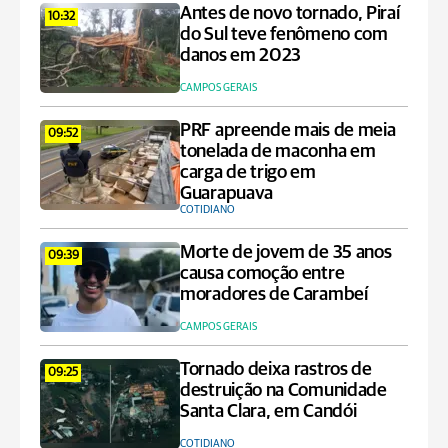
Antes de novo tornado, Piraí
10:32
do Sul teve fenômeno com
danos em 2023
CAMPOS GERAIS
PRF apreende mais de meia
09:52
tonelada de maconha em
carga de trigo em
Guarapuava
COTIDIANO
Morte de jovem de 35 anos
09:39
causa comoção entre
moradores de Carambeí
CAMPOS GERAIS
Tornado deixa rastros de
09:25
destruição na Comunidade
Santa Clara, em Candói
COTIDIANO