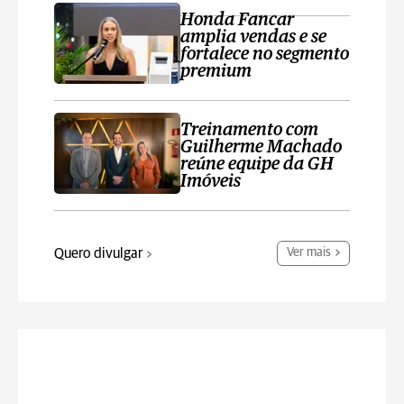
Honda Fancar
amplia vendas e se
fortalece no segmento
premium
Treinamento com
Guilherme Machado
reúne equipe da GH
Imóveis
Quero divulgar
Ver mais