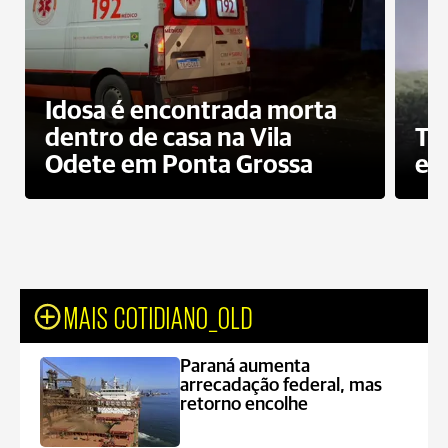
Idosa é encontrada morta
dentro de casa na Vila
To
Odete em Ponta Grossa
e 
MAIS COTIDIANO_OLD
Paraná aumenta
arrecadação federal, mas
retorno encolhe