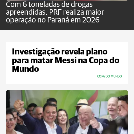
Com 6 toneladas de drogas
F
apreendidas, PRF realiza maior
p
operação no Paraná em 2026
Investigação revela plano
para matar Messi na Copa do
Mundo
COPA DO MUNDO