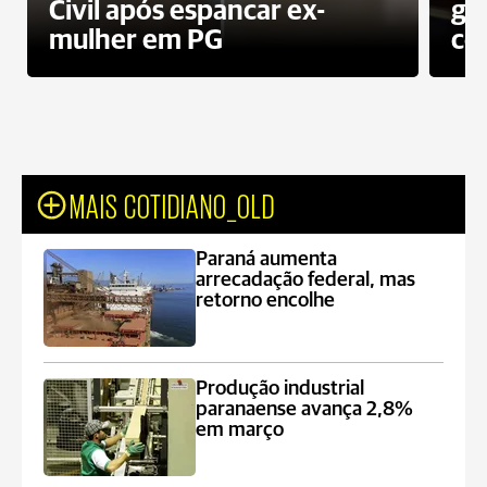
Civil após espancar ex-
gr
mulher em PG
co
MAIS COTIDIANO_OLD
Paraná aumenta
arrecadação federal, mas
retorno encolhe
Produção industrial
paranaense avança 2,8%
em março