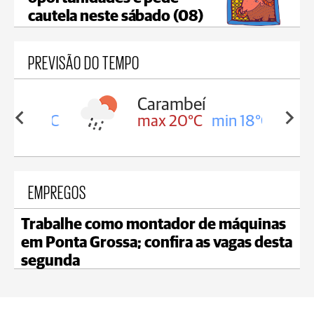
cautela neste sábado (08)
PREVISÃO DO TEMPO
Carambeí
in 18°C
max 20°C
min 18°C
EMPREGOS
Trabalhe como montador de máquinas
em Ponta Grossa; confira as vagas desta
segunda