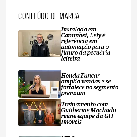
CONTEÚDO DE MARCA
Instalada em
Carambeí, Lely é
referência em
automação para o
futuro da pecuária
leiteira
Honda Fancar
amplia vendas e se
fortalece no segmento
premium
Treinamento com
Guilherme Machado
reúne equipe da GH
Imóveis