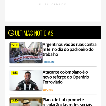
PUBLICIDADE
ÚLTIMAS NOTÍCIAS
Argentinos vão às ruas contra
15:00
milei no dia do padroeiro do
trabalho
COTIDIANO
Atacante colombiano é o
14:53
novo reforço do Operário
Ferroviário
ESPORTE
Plano de Lula promete
13:30
regulação das redes sociais