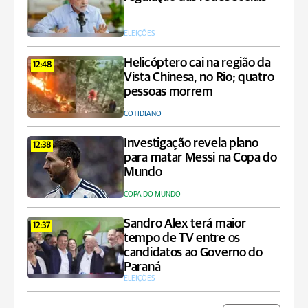
ELEIÇÕES
Helicóptero cai na região da
12:48
Vista Chinesa, no Rio; quatro
pessoas morrem
COTIDIANO
Investigação revela plano
12:38
para matar Messi na Copa do
Mundo
COPA DO MUNDO
Sandro Alex terá maior
12:37
tempo de TV entre os
candidatos ao Governo do
Paraná
ELEIÇÕES