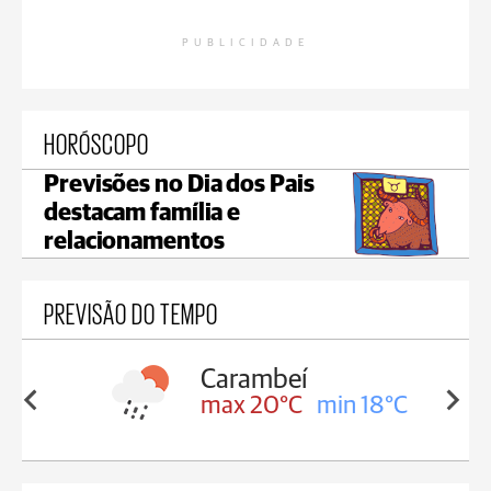
PUBLICIDADE
HORÓSCOPO
Previsões no Dia dos Pais
destacam família e
relacionamentos
PREVISÃO DO TEMPO
Carambeí
in 18°C
max 20°C
min 18°C