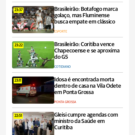
Brasileirão: Botafogo marca
23:37
golaço, mas Fluminense
busca empate em clássico
ESPORTE
Brasileirão: Coritiba vence
23:22
Chapecoense e se aproxima
do G5
COTIDIANO
Idosa é encontrada morta
23:11
dentro de casa na Vila Odete
em Ponta Grossa
PONTA GROSSA
Gleisi cumpre agendas com
22:51
ministro da Saúde em
Curitiba