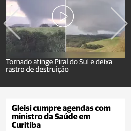
Tornado atinge Piraí do Sul e deixa
H
rastro de destruição
C
m
Gleisi cumpre agendas com
ministro da Saúde em
Curitiba