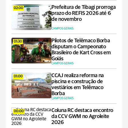
Prefeitura de Tibagi prorroga
02:00
prazo do REFIS 2026 até 6
de novembro
CAMPOS GERAIS
Pilotos de Telêmaco Borba
01:30
disputam o Campeonato
Brasileiro de Kart Cross em
Goiás
CAMPOS GERAIS
CCAJ realiza reforma na
01:00
piscina e construção de
vestiários em Telêmaco
Borba
CAMPOS GERAIS
Coluna RC destaca encontro
00:00
da CCV GWM no Agroleite
2026