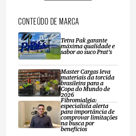
CONTEÚDO DE MARCA
Tetra Pak garante
máxima qualidade e
sabor ao suco Prat’s
Master Cargas leva
materiais da torcida
brasileira para a
Copa do Mundo de
2026
Fibromialgia:
especialista alerta
para importância de
comprovar limitações
na busca por
benefícios