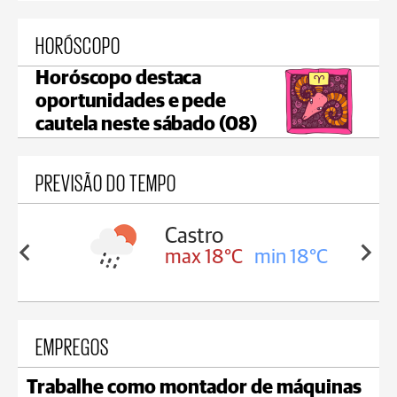
HORÓSCOPO
Horóscopo destaca
oportunidades e pede
cautela neste sábado (08)
PREVISÃO DO TEMPO
ssa
Castro
in 17°C
max 18°C
min 18°C
EMPREGOS
Trabalhe como montador de máquinas