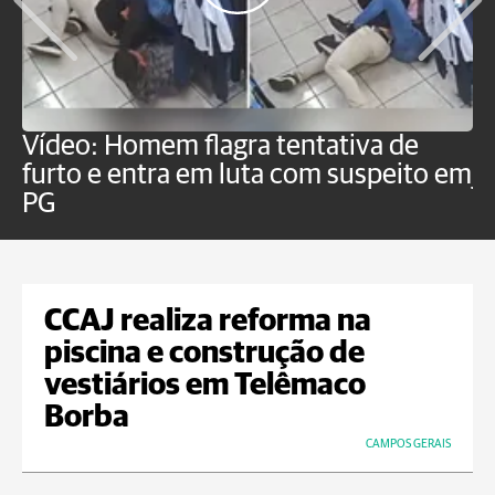
Vídeo: Homem flagra tentativa de
B
furto e entra em luta com suspeito em
j
PG
CCAJ realiza reforma na
piscina e construção de
vestiários em Telêmaco
Borba
CAMPOS GERAIS