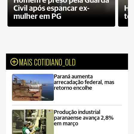
Homem é preso pela Guarda
Civil após espancar ex-
Ho
mulher em PG
te
MAIS COTIDIANO_OLD
Paraná aumenta
arrecadação federal, mas
retorno encolhe
Produção industrial
paranaense avança 2,8%
em março