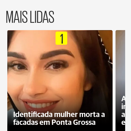
MAIS LIDAS
1
Al
in
Identificada mulher morta a
ag
facadas em Ponta Grossa
es