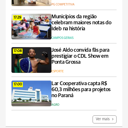
PG COMPETITIVA
Municípios da região
17:29
celebram maiores notas do
Ideb na história
CAMPOS GERAIS
José Aldo convida fãs para
17:08
prestigiar o CDL Show em
Ponta Grossa
ESPORTE
Lar Cooperativa capta R$
17:00
60,3 milhões para projetos
no Paraná
AGRO
Ver mais