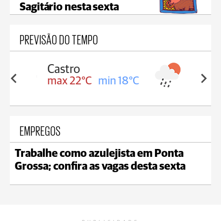
Sagitário nesta sexta
PREVISÃO DO TEMPO
Carambeí
in 18°C
max 21°C
min 18°C
EMPREGOS
Trabalhe como azulejista em Ponta
Grossa; confira as vagas desta sexta