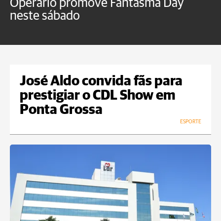
Operário promove Fantasma Day
R
neste sábado
c
José Aldo convida fãs para
prestigiar o CDL Show em
Ponta Grossa
ESPORTE