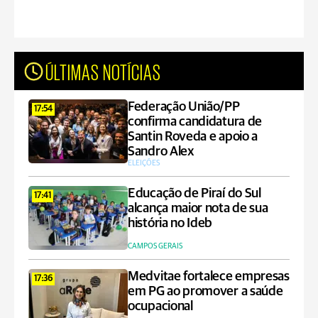
ÚLTIMAS NOTÍCIAS
Federação União/PP
17:54
confirma candidatura de
Santin Roveda e apoio a
Sandro Alex
ELEIÇÕES
Educação de Piraí do Sul
17:41
alcança maior nota de sua
história no Ideb
CAMPOS GERAIS
Medvitae fortalece empresas
17:36
em PG ao promover a saúde
ocupacional