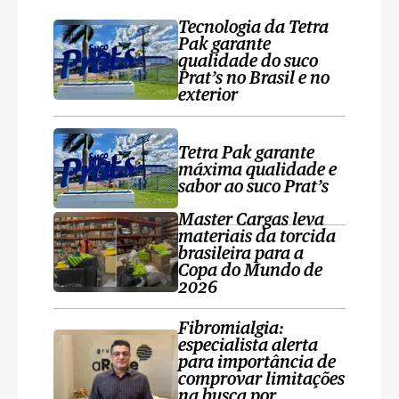
Tecnologia da Tetra
Pak garante
qualidade do suco
Prat’s no Brasil e no
exterior
Tetra Pak garante
máxima qualidade e
sabor ao suco Prat’s
Master Cargas leva
materiais da torcida
brasileira para a
Copa do Mundo de
2026
Fibromialgia:
especialista alerta
para importância de
comprovar limitações
na busca por