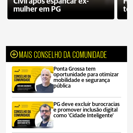
Civil após espancar ex-
Ho
mulher em PG
te
MAIS CONSELHO DA COMUNIDADE
Ponta Grossa tem
oportunidade para otimizar
mobilidade e segurança
pública
PG deve excluir burocracias
e promover inclusão digital
como 'Cidade Inteligente'