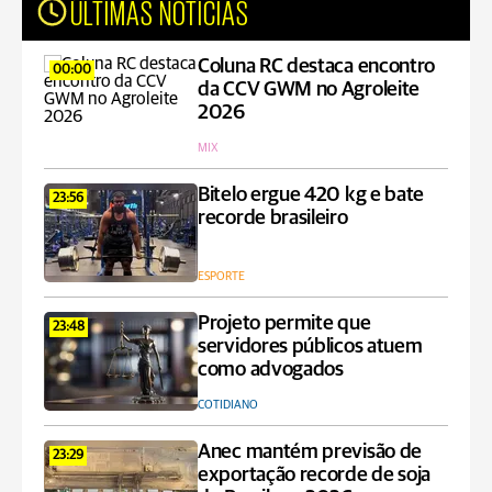
ÚLTIMAS NOTÍCIAS
Coluna RC destaca encontro
00:00
da CCV GWM no Agroleite
2026
MIX
Bitelo ergue 420 kg e bate
23:56
recorde brasileiro
ESPORTE
Projeto permite que
23:48
servidores públicos atuem
como advogados
COTIDIANO
Anec mantém previsão de
23:29
exportação recorde de soja