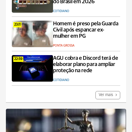
do Brasil em 2026
COTIDIANO
Homem é preso pela Guarda
23:11
Civil após espancar ex-
mulher em PG
PONTA GROSSA
AGU cobra e Discord terá de
22:59
elaborar plano para ampliar
proteção na rede
COTIDIANO
Ver mais