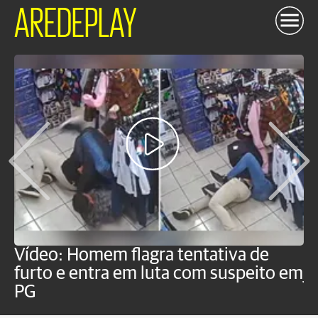
AREDEPLAY
Vídeo: Homem flagra tentativa de
B
furto e entra em luta com suspeito em
j
PG