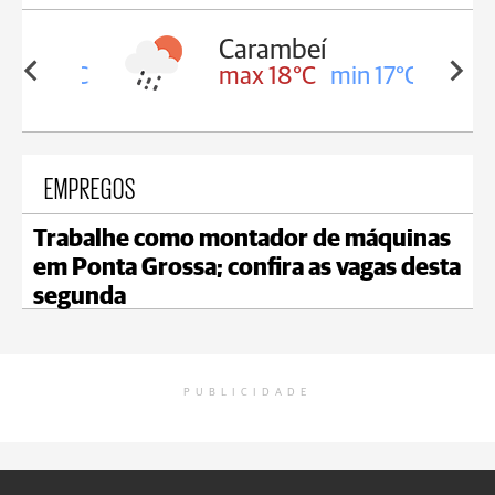
Carambeí
in 18°C
max 18°C
min 17°C
EMPREGOS
Trabalhe como montador de máquinas
em Ponta Grossa; confira as vagas desta
segunda
PUBLICIDADE