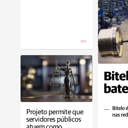
MIX
Bite
bate
Bitelo 
Projeto permite que
nas red
servidores públicos
atuem como