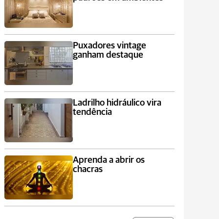
Puxadores vintage
ganham destaque
Ladrilho hidráulico vira
tendência
Aprenda a abrir os
chacras