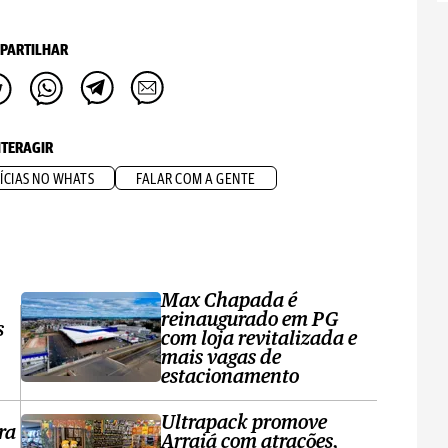
PARTILHAR
NTERAGIR
ÍCIAS NO WHATS
FALAR COM A GENTE
Max Chapada é
reinaugurado em PG
s
com loja revitalizada e
mais vagas de
estacionamento
Ultrapack promove
ra
Arraiá com atrações,