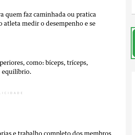
ra quem faz caminhada ou pratica
vo atleta medir o desempenho e se
eriores, como: bíceps, tríceps,
 equilíbrio.
LICIDADE
orias e trabalho completo dos membros