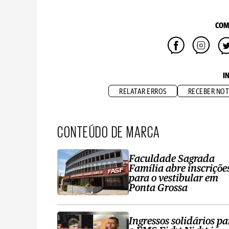
COM
I
RELATAR ERROS
RECEBER NOT
CONTEÚDO DE MARCA
Faculdade Sagrada
Família abre inscriçõe
para o vestibular em
Ponta Grossa
Ingressos solidários pa