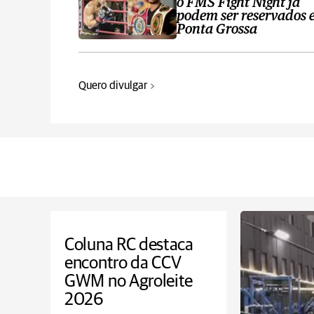
o FMS Fight Night já
podem ser reservados
Ponta Grossa
Quero divulgar
Coluna RC destaca
encontro da CCV
GWM no Agroleite
2026