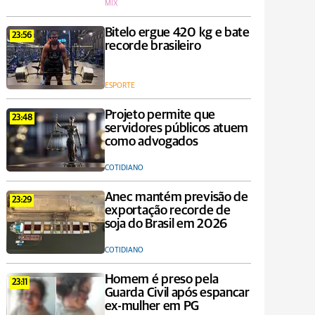
MIX
Bitelo ergue 420 kg e bate
23:56
recorde brasileiro
ESPORTE
Projeto permite que
23:48
servidores públicos atuem
como advogados
COTIDIANO
Anec mantém previsão de
23:29
exportação recorde de
soja do Brasil em 2026
COTIDIANO
Homem é preso pela
23:11
Guarda Civil após espancar
ex-mulher em PG