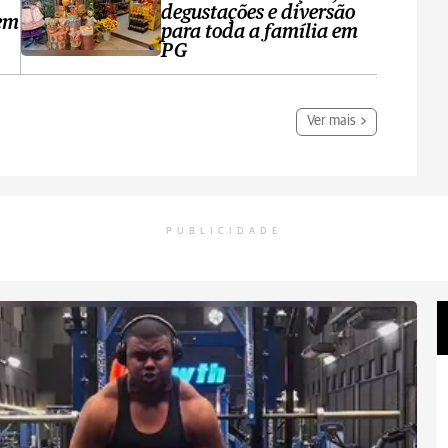
degustações e diversão
 em
para toda a família em
PG
Ver mais
PUBLICIDADE