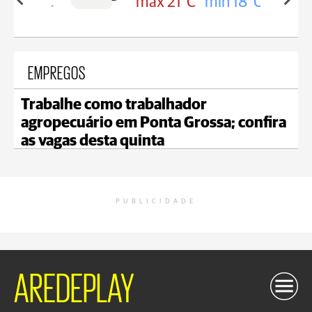
in 19°C
max 21°C
min 18°C
EMPREGOS
Trabalhe como trabalhador
agropecuário em Ponta Grossa; confira
as vagas desta quinta
PUBLICIDADE
AREDEPLAY