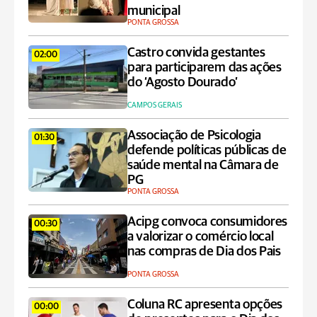
municipal
PONTA GROSSA
Castro convida gestantes
02:00
para participarem das ações
do ‘Agosto Dourado’
CAMPOS GERAIS
Associação de Psicologia
01:30
defende políticas públicas de
saúde mental na Câmara de
PG
PONTA GROSSA
Acipg convoca consumidores
00:30
a valorizar o comércio local
nas compras de Dia dos Pais
PONTA GROSSA
Coluna RC apresenta opções
00:00