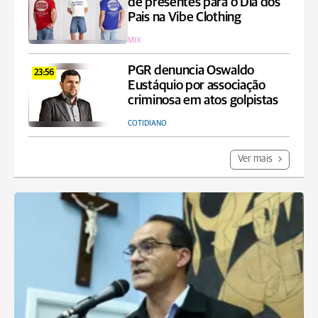
de presentes para o Dia dos
Pais na Vibe Clothing
MIX
PGR denuncia Oswaldo
23:56
Eustáquio por associação
criminosa em atos golpistas
COTIDIANO
Ver mais