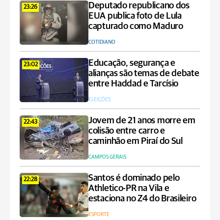
Deputado republicano dos
23:26
EUA publica foto de Lula
capturado como Maduro
COTIDIANO
Educação, segurança e
23:02
alianças são temas de debate
entre Haddad e Tarcísio
ELEIÇÕES
Jovem de 21 anos morre em
22:43
colisão entre carro e
caminhão em Piraí do Sul
CAMPOS GERAIS
Santos é dominado pelo
22:28
Athletico-PR na Vila e
estaciona no Z4 do Brasileiro
ESPORTE