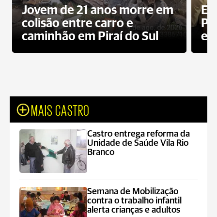
Jovem de 21 anos morre em
Ex
colisão entre carro e
Pe
caminhão em Piraí do Sul
en
MAIS CASTRO
Castro entrega reforma da
Unidade de Saúde Vila Rio
Branco
Semana de Mobilização
contra o trabalho infantil
alerta crianças e adultos