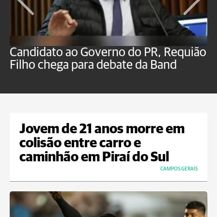
Candidato ao Governo do PR, Requião
S
Filho chega para debate da Band
p
B
Jovem de 21 anos morre em
colisão entre carro e
caminhão em Piraí do Sul
CAMPOS GERAIS