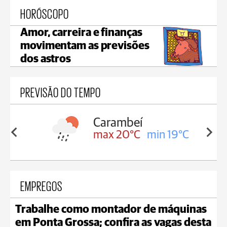
HORÓSCOPO
Amor, carreira e finanças
movimentam as previsões
dos astros
PREVISÃO DO TEMPO
Carambeí
in 19°C
max 20°C
min 19°C
EMPREGOS
Trabalhe como montador de máquinas
em Ponta Grossa; confira as vagas desta