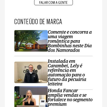
FALAR COM A GENTE
CONTEÚDO DE MARCA
Comente e concorra a
uma viagem
romântica para
Bombinhas neste Dia
dos Namorados
Instalada em
Carambeí, Lely é
referência em
automação para o
futuro da pecuária
leiteira
Honda Fancar
amplia vendas e se
fortalece no segmento
premium