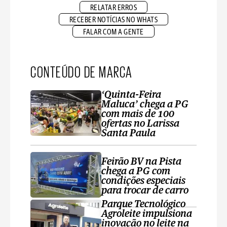
RELATAR ERROS
RECEBER NOTÍCIAS NO WHATS
FALAR COM A GENTE
CONTEÚDO DE MARCA
‘Quinta-Feira
Maluca’ chega a PG
com mais de 100
ofertas no Larissa
Santa Paula
Feirão BV na Pista
chega a PG com
condições especiais
para trocar de carro
Parque Tecnológico
Agroleite impulsiona
inovação no leite na