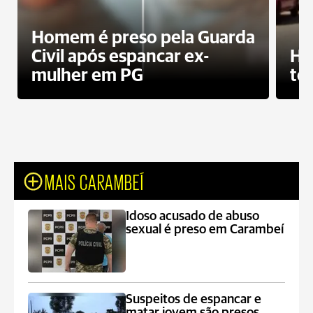
Homem é preso pela Guarda
Civil após espancar ex-
Ho
mulher em PG
te
MAIS CARAMBEÍ
Idoso acusado de abuso
sexual é preso em Carambeí
Suspeitos de espancar e
matar jovem são presos