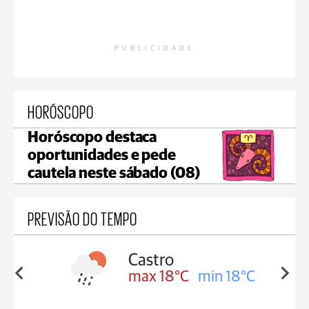
PUBLICIDADE
HORÓSCOPO
Horóscopo destaca
oportunidades e pede
cautela neste sábado (08)
PREVISÃO DO TEMPO
ssa
Castro
in 17°C
max 18°C
min 18°C