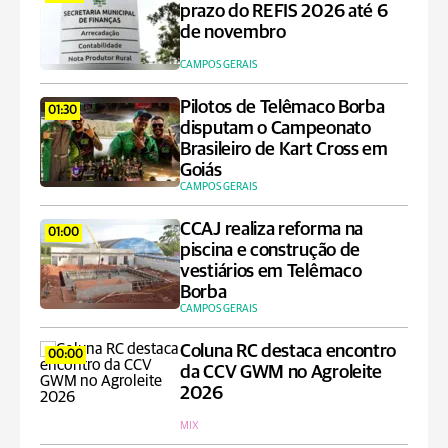
prazo do REFIS 2026 até 6
de novembro
CAMPOS GERAIS
Pilotos de Telêmaco Borba
01:30
disputam o Campeonato
Brasileiro de Kart Cross em
Goiás
CAMPOS GERAIS
CCAJ realiza reforma na
01:00
piscina e construção de
vestiários em Telêmaco
Borba
CAMPOS GERAIS
Coluna RC destaca encontro
00:00
da CCV GWM no Agroleite
2026
MIX