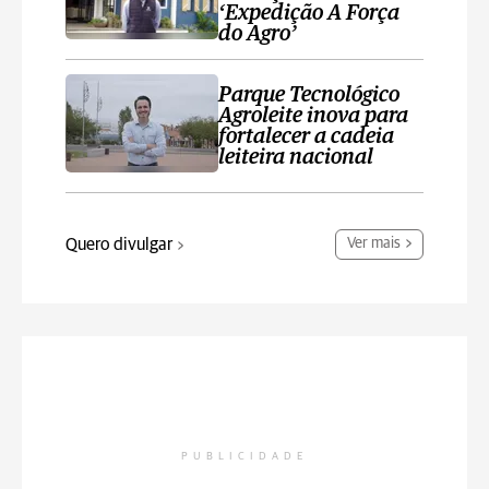
‘Expedição A Força
do Agro’
Parque Tecnológico
Agroleite inova para
fortalecer a cadeia
leiteira nacional
Quero divulgar
Ver mais
PUBLICIDADE