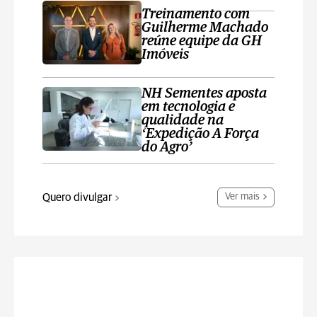
Treinamento com
Guilherme Machado
reúne equipe da GH
Imóveis
NH Sementes aposta
em tecnologia e
qualidade na
‘Expedição A Força
do Agro’
Quero divulgar
Ver mais