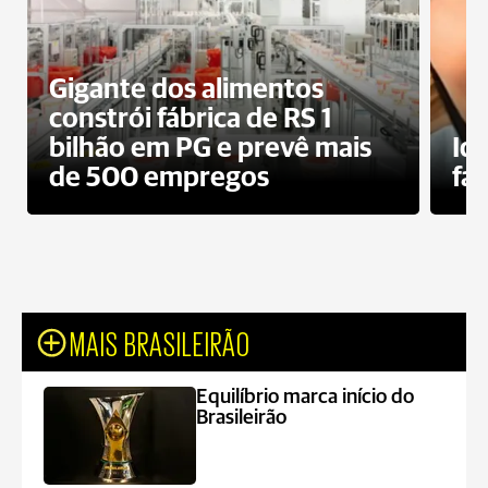
Gigante dos alimentos
constrói fábrica de RS 1
bilhão em PG e prevê mais
Id
de 500 empregos
fa
MAIS BRASILEIRÃO
Equilíbrio marca início do
Brasileirão