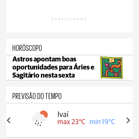
PUBLICIDADE
HORÓSCOPO
Astros apontam boas
oportunidades para Áries e
Sagitário nesta sexta
PREVISÃO DO TEMPO
lis
Ivaí
in 17°C
max 23°C
min 19°C