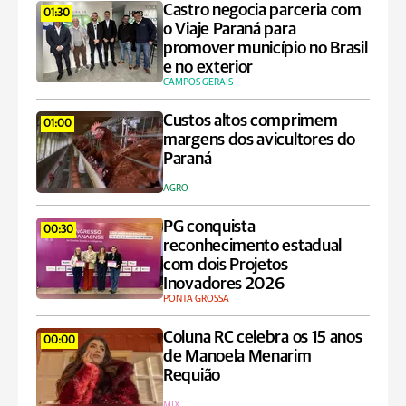
Castro negocia parceria com
01:30
o Viaje Paraná para
promover município no Brasil
e no exterior
CAMPOS GERAIS
Custos altos comprimem
01:00
margens dos avicultores do
Paraná
AGRO
PG conquista
00:30
reconhecimento estadual
com dois Projetos
Inovadores 2026
PONTA GROSSA
Coluna RC celebra os 15 anos
00:00
de Manoela Menarim
Requião
MIX