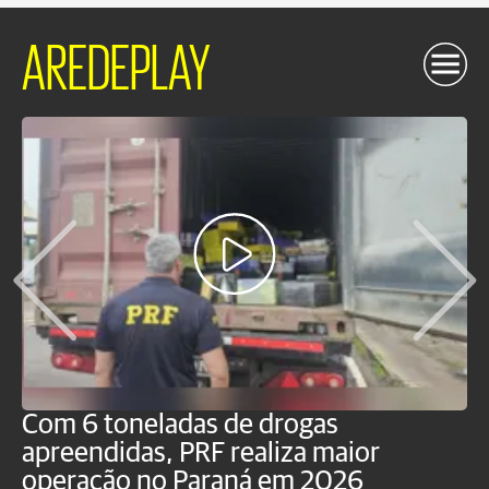
AREDEPLAY
Com 6 toneladas de drogas
F
apreendidas, PRF realiza maior
p
operação no Paraná em 2026