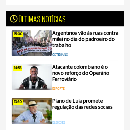
ÚLTIMAS NOTÍCIAS
Argentinos vão às ruas contra
15:00
milei no dia do padroeiro do
trabalho
COTIDIANO
Atacante colombiano é o
14:53
novo reforço do Operário
Ferroviário
ESPORTE
Plano de Lula promete
13:30
regulação das redes sociais
ELEIÇÕES