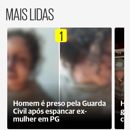
MAIS LIDAS
1
Homem é preso pela Guarda
Ho
Civil após espancar ex-
gr
mulher em PG
co