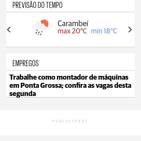
PREVISÃO DO TEMPO
Carambeí
in 18°C
max 20°C
min 18°C
EMPREGOS
Trabalhe como montador de máquinas
em Ponta Grossa; confira as vagas desta
segunda
PUBLICIDADE