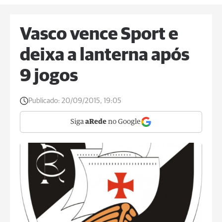
Vasco vence Sport e
deixa a lanterna após
9 jogos
Publicado:
20/09/2015, 19:05
Siga
aRede
no Google