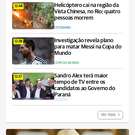
Helicóptero cai na região da
12:48
Vista Chinesa, no Rio; quatro
pessoas morrem
COTIDIANO
Investigação revela plano
12:38
para matar Messi na Copa do
Mundo
COPA DO MUNDO
Sandro Alex terá maior
12:37
tempo de TV entre os
candidatos ao Governo do
Paraná
ELEIÇÕES
Ver mais