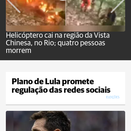
Helicóptero cai na região da Vista
C
Chinesa, no Rio; quatro pessoas
a
morrem
o
Plano de Lula promete
regulação das redes sociais
ELEIÇÕES