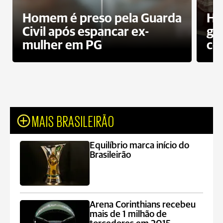
Homem é preso pela Guarda
Ho
Civil após espancar ex-
gr
mulher em PG
co
MAIS BRASILEIRÃO
Equilíbrio marca início do
Brasileirão
Arena Corinthians recebeu
mais de 1 milhão de