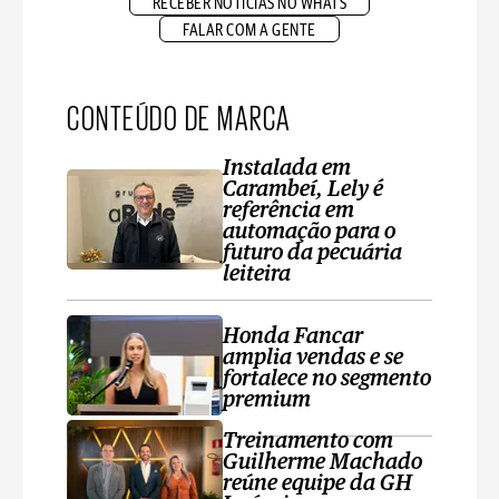
RECEBER NOTÍCIAS NO WHATS
FALAR COM A GENTE
CONTEÚDO DE MARCA
Instalada em
Carambeí, Lely é
referência em
automação para o
futuro da pecuária
leiteira
Honda Fancar
amplia vendas e se
fortalece no segmento
premium
Treinamento com
Guilherme Machado
reúne equipe da GH