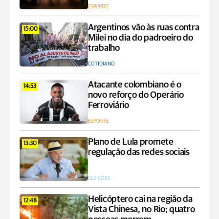
ESPORTE
Argentinos vão às ruas contra
15:00
Milei no dia do padroeiro do
trabalho
COTIDIANO
Atacante colombiano é o
14:53
novo reforço do Operário
Ferroviário
ESPORTE
Plano de Lula promete
13:30
regulação das redes sociais
ELEIÇÕES
Helicóptero cai na região da
12:48
Vista Chinesa, no Rio; quatro