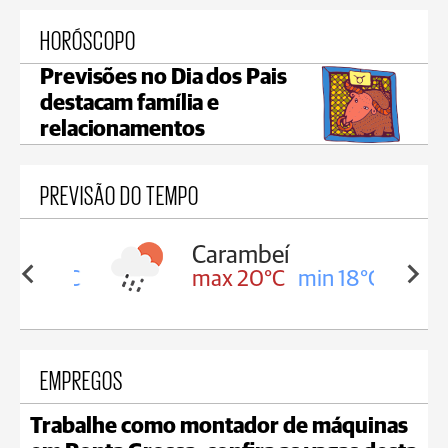
HORÓSCOPO
Previsões no Dia dos Pais
destacam família e
relacionamentos
PREVISÃO DO TEMPO
Carambeí
in 18°C
max 20°C
min 18°C
EMPREGOS
Trabalhe como montador de máquinas