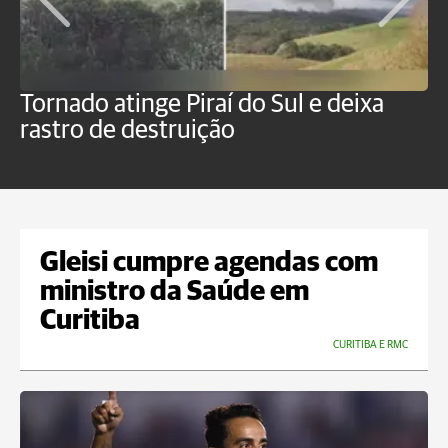
Tornado atinge Piraí do Sul e deixa
H
rastro de destruição
C
m
Gleisi cumpre agendas com
ministro da Saúde em
Curitiba
CURITIBA E RMC