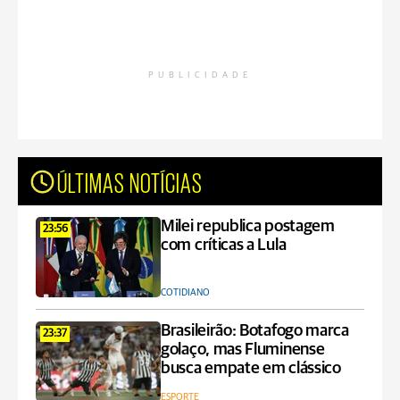
PUBLICIDADE
ÚLTIMAS NOTÍCIAS
Milei republica postagem
23:56
com críticas a Lula
COTIDIANO
Brasileirão: Botafogo marca
23:37
golaço, mas Fluminense
busca empate em clássico
ESPORTE