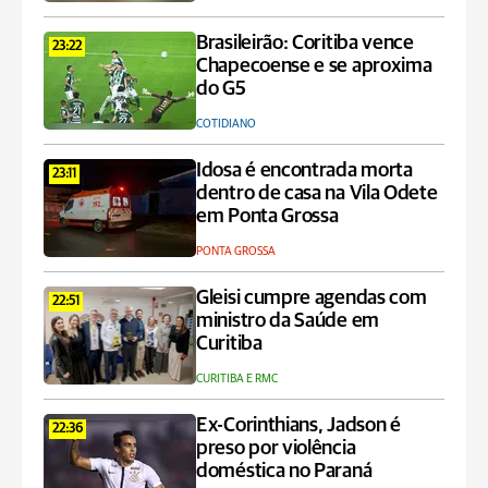
Brasileirão: Coritiba vence
23:22
Chapecoense e se aproxima
do G5
COTIDIANO
Idosa é encontrada morta
23:11
dentro de casa na Vila Odete
em Ponta Grossa
PONTA GROSSA
Gleisi cumpre agendas com
22:51
ministro da Saúde em
Curitiba
CURITIBA E RMC
Ex-Corinthians, Jadson é
22:36
preso por violência
doméstica no Paraná