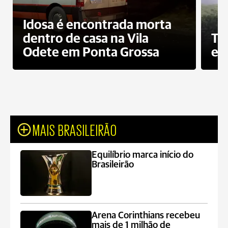
Idosa é encontrada morta
dentro de casa na Vila
To
Odete em Ponta Grossa
e 
MAIS BRASILEIRÃO
Equilíbrio marca início do
Brasileirão
Arena Corinthians recebeu
mais de 1 milhão de