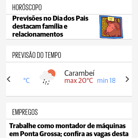
HORÓSCOPO
Previsões no Dia dos Pais
destacam família e
relacionamentos
PREVISÃO DO TEMPO
Carambeí
in 18°C
max 20°C
min 18°C
EMPREGOS
Trabalhe como montador de máquinas
em Ponta Grossa; confira as vagas desta