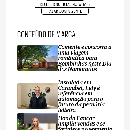
RECEBER NOTÍCIAS NO WHATS
FALAR COM A GENTE
CONTEÚDO DE MARCA
Comente e concorra a
uma viagem
romântica para
Bombinhas neste Dia
dos Namorados
Instalada em
Carambeí, Lely é
referência em
automação para o
futuro da pecuária
leiteira
Honda Fancar
amplia vendas e se
fortalece no segmento