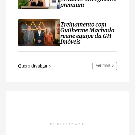
premium
Treinamento com
Guilherme Machado
reúne equipe da GH
Imóveis
Quero divulgar
Ver mais
PUBLICIDADE