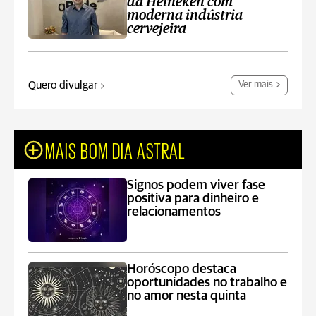
da Heineken com
moderna indústria
cervejeira
Quero divulgar
Ver mais
MAIS BOM DIA ASTRAL
Signos podem viver fase
positiva para dinheiro e
relacionamentos
Horóscopo destaca
oportunidades no trabalho e
no amor nesta quinta