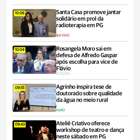
Santa Casa promove jantar
10:06
solidário em prol da
radioterapia em PG
AO VIVO
Rosangela Moro sai em
10:04
defesa de Alfredo Gaspar
após escolha para vice de
Flávio
ELEIÇÕES
Agrinho inspira tese de
09:55
doutorado sobre qualidade
da água no meio rural
AGRO
Ateliê Criativo oferece
09:43
workshop de teatro e dança
neste sábado em PG