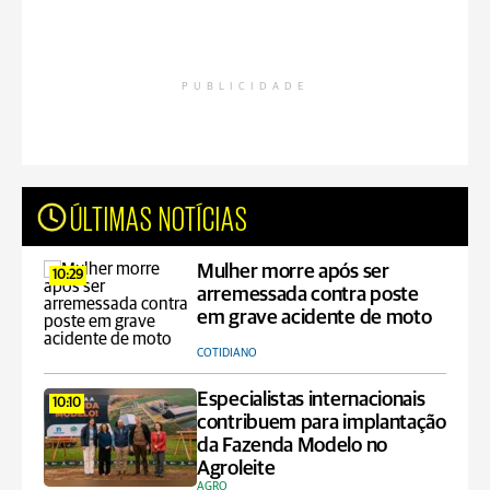
PUBLICIDADE
ÚLTIMAS NOTÍCIAS
Mulher morre após ser
10:29
arremessada contra poste
em grave acidente de moto
COTIDIANO
Especialistas internacionais
10:10
contribuem para implantação
da Fazenda Modelo no
Agroleite
AGRO