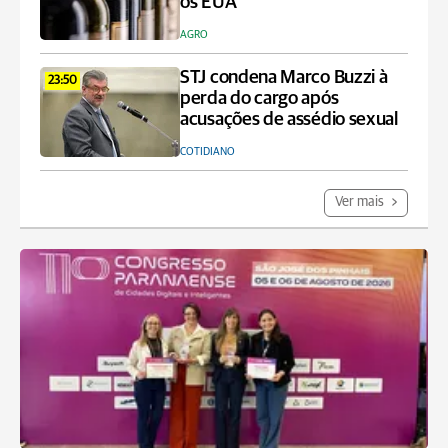
os EUA
AGRO
STJ condena Marco Buzzi à
23:50
perda do cargo após
acusações de assédio sexual
COTIDIANO
Ver mais