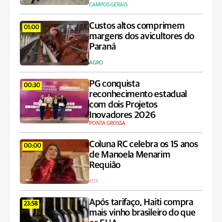
CAMPOS GERAIS
Custos altos comprimem
01:00
margens dos avicultores do
Paraná
AGRO
PG conquista
00:30
reconhecimento estadual
com dois Projetos
Inovadores 2026
PONTA GROSSA
Coluna RC celebra os 15 anos
00:00
de Manoela Menarim
Requião
MIX
Após tarifaço, Haiti compra
23:58
mais vinho brasileiro do que