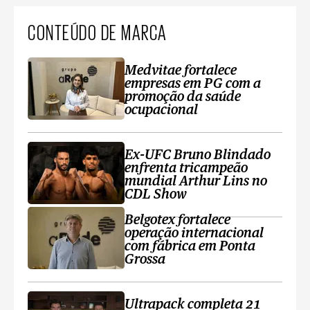
CONTEÚDO DE MARCA
Medvitae fortalece
empresas em PG com a
promoção da saúde
ocupacional
Ex-UFC Bruno Blindado
enfrenta tricampeão
mundial Arthur Lins no
CDL Show
Belgotex fortalece
operação internacional
com fábrica em Ponta
Grossa
Ultrapack completa 21