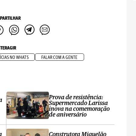
PARTILHAR
NTERAGIR
ÍCIAS NO WHATS
FALAR COM A GENTE
Prova de resistência:
a
Supermercado Larissa
inova na comemoração
de aniversário
a
Construtora Miquelão