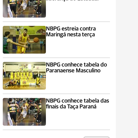
NBPG estreia contra
Maringá nesta terça
NBPG conhece tabela do
Paranaense Masculino
NBPG conhece tabela das
finais da Taça Paraná