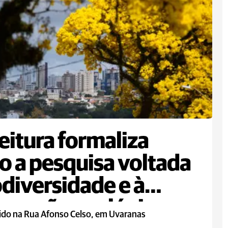
eitura formaliza
o a pesquisa voltada
odiversidade e à
auração ecológica em
rido na Rua Afonso Celso, em Uvaranas