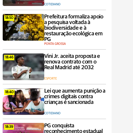
COTIDIANO
Prefeitura formaliza apoio
18:50
a pesquisa voltada à
biodiversidade e à
restauração ecológica em
PG
PONTA GROSSA
Vini Jr. aceita proposta e
18:46
renova contrato com o
Real Madrid até 2032
ESPORTE
Lei que aumenta punição a
18:40
crimes digitais contra
crianças é sancionada
COTIDIANO
PG conquista
18:39
reconhecimento estadual