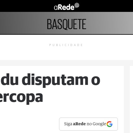
BASQUETE
PUBLICIDADE
du disputam o
ercopa
Siga
aRede
no Google