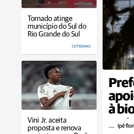
Tornado atinge
município do Sul do
Rio Grande do Sul
COTIDIANO
Pref
apoi
à bi
rest
Vini Jr. aceita
Ipê flo
proposta e renova