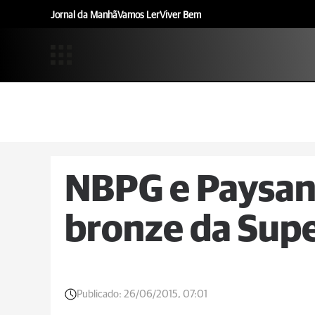
Jornal da Manhã
Vamos Ler
Viver Bem
NBPG e Paysan
bronze da Sup
Publicado:
26/06/2015, 07:01