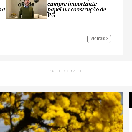
cumpre importante
ha
papel na construção de
PG
Ver mais
PUBLICIDADE