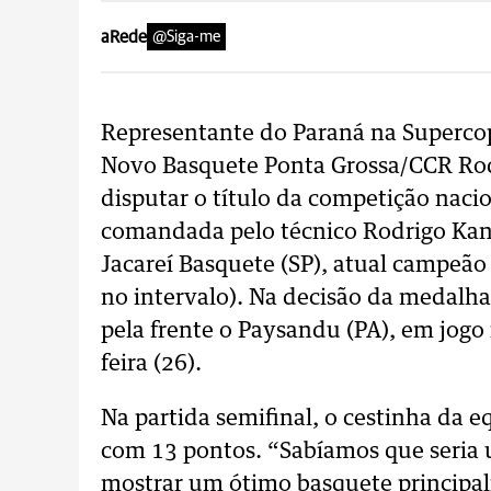
aRede
@Siga-me
Representante do Paraná na Supercop
Novo Basquete Ponta Grossa/CCR Ro
disputar o título da competição nacio
comandada pelo técnico Rodrigo Kanb
Jacareí Basquete (SP), atual campeão 
no intervalo). Na decisão da medalh
pela frente o Paysandu (PA), em jogo
feira (26).
Na partida semifinal, o cestinha da e
com 13 pontos. “Sabíamos que seria u
mostrar um ótimo basquete principal