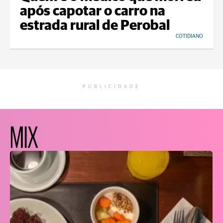
após capotar o carro na
estrada rural de Perobal
COTIDIANO
PUBLICIDADE
MIX