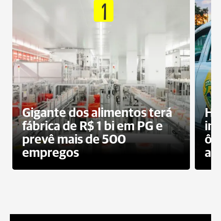
1
Gigante dos alimentos terá
Ho
fábrica de R$ 1 bi em PG e
im
prevê mais de 500
ôn
empregos
ac