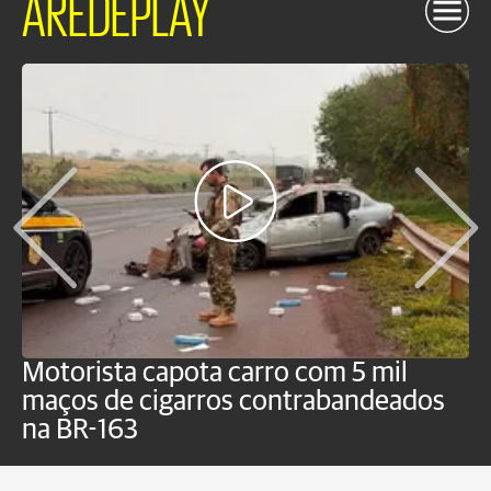
AREDEPLAY
Motorista capota carro com 5 mil
P
maços de cigarros contrabandeados
G
na BR-163
f