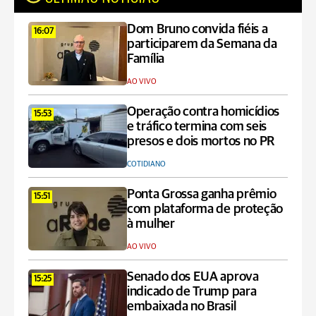
Dom Bruno convida fiéis a
16:07
participarem da Semana da
Família
AO VIVO
Operação contra homicídios
15:53
e tráfico termina com seis
presos e dois mortos no PR
COTIDIANO
Ponta Grossa ganha prêmio
15:51
com plataforma de proteção
à mulher
AO VIVO
Senado dos EUA aprova
15:25
indicado de Trump para
embaixada no Brasil