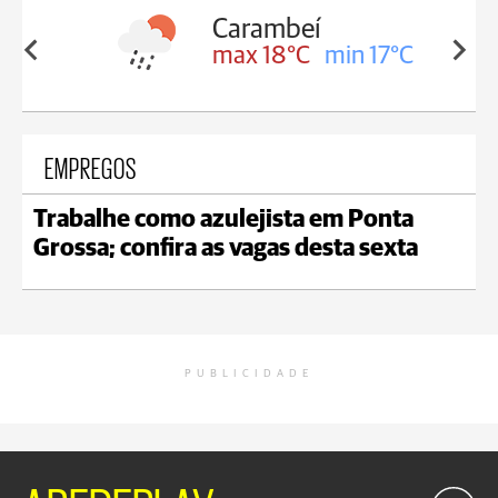
Carambeí
in 18°C
max 18°C
min 17°C
EMPREGOS
Trabalhe como azulejista em Ponta
Grossa; confira as vagas desta sexta
PUBLICIDADE