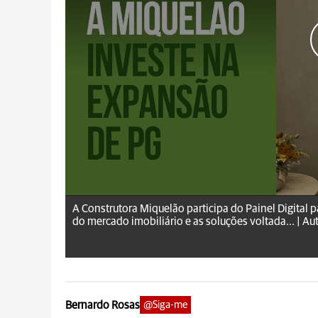
aRede.info
A Construtora Miquelão participa do Painel Digital pa
do mercado imobiliário e as soluções voltada... |
Aut
Bernardo Rosas
@Siga-me