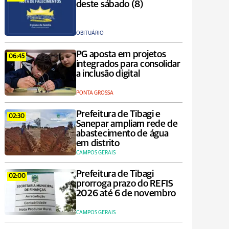
deste sábado (8)
OBITUÁRIO
PG aposta em projetos
06:45
integrados para consolidar
a inclusão digital
PONTA GROSSA
Prefeitura de Tibagi e
02:30
Sanepar ampliam rede de
abastecimento de água
em distrito
CAMPOS GERAIS
Prefeitura de Tibagi
02:00
prorroga prazo do REFIS
2026 até 6 de novembro
CAMPOS GERAIS