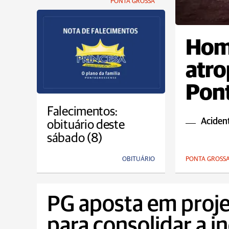
PONTA GROSSA
Hom
atro
Pont
Falecimentos:
Aciden
obituário deste
sábado (8)
OBITUÁRIO
PONTA GROSS
PG aposta em proje
para consolidar a in