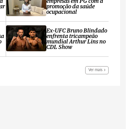
ta
empresas em PG com a
ar
promoção da saúde
ocupacional
Ex-UFC Bruno Blindado
sa
enfrenta tricampeão
o
mundial Arthur Lins no
CDL Show
Ver mais