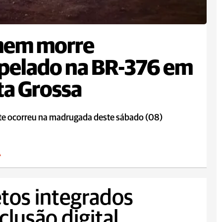
em morre
pelado na BR-376 em
a Grossa
te ocorreu na madrugada deste sábado (08)
A
tos integrados
clusão digital