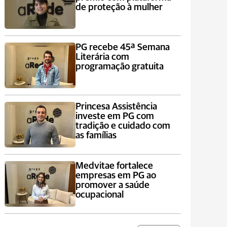
de proteção à mulher
PG recebe 45ª Semana
Literária com
programação gratuita
Princesa Assistência
investe em PG com
tradição e cuidado com
as famílias
Medvitae fortalece
empresas em PG ao
promover a saúde
ocupacional