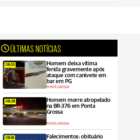
ÚLTIMAS NOTÍCIAS
Homem deixa vítima
08:53
ferida gravemente após
ataque com canivete em
bar em PG
PONTA GROSSA
Homem morre atropelado
08:28
na BR-376 em Ponta
Grossa
PONTA GROSSA
Falecimentos: obituário
08:18