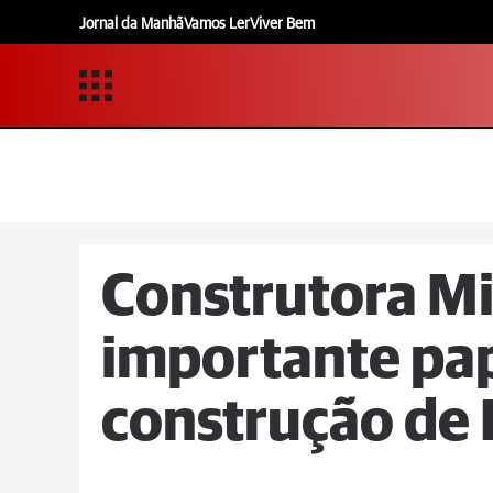
Jornal da Manhã
Vamos Ler
Viver Bem
Construtora M
importante pap
construção de