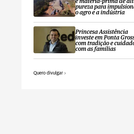
e matéria-prima de al
pureza para impulsion
o agro e a indústria
Princesa Assistência
investe em Ponta Gros
com tradição e cuidad
com as famílias
Quero divulgar