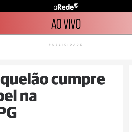
AO VIVO
PUBLICIDADE
iquelão cumpre
el na
 PG