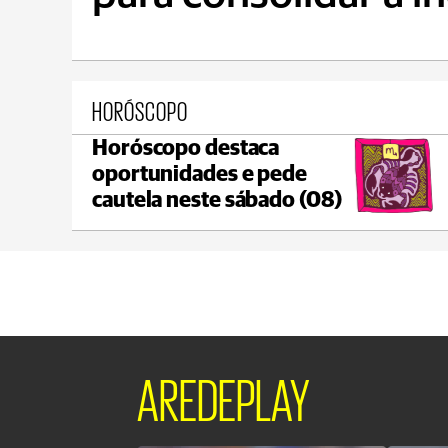
HORÓSCOPO
Horóscopo destaca
Prudentópolis
oportunidades e pede
max 17°C
min 16°C
cautela neste sábado (08)
AREDEPLAY