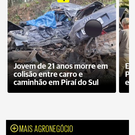
Jovem de 21 anos morre em
Ex
colisão entre carro e
Pe
caminhão em Piraí do Sul
en
MAIS AGRONEGÓCIO