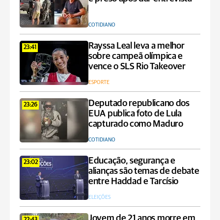
COTIDIANO
Rayssa Leal leva a melhor
23:41
sobre campeã olímpica e
vence o SLS Rio Takeover
ESPORTE
Deputado republicano dos
23:26
EUA publica foto de Lula
capturado como Maduro
COTIDIANO
Educação, segurança e
23:02
alianças são temas de debate
entre Haddad e Tarcísio
ELEIÇÕES
Jovem de 21 anos morre em