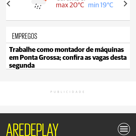
in 19°C
max 20°C
min 19°C
EMPREGOS
Trabalhe como montador de máquinas
em Ponta Grossa; confira as vagas desta
segunda
PUBLICIDADE
AREDEPLAY