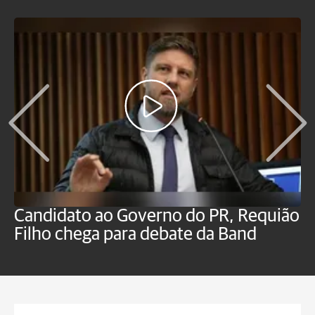
Candidato ao Governo do PR, Requião
S
Filho chega para debate da Band
p
B