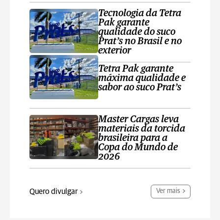
Tecnologia da Tetra
Pak garante
qualidade do suco
Prat’s no Brasil e no
exterior
Tetra Pak garante
máxima qualidade e
sabor ao suco Prat’s
Master Cargas leva
materiais da torcida
brasileira para a
Copa do Mundo de
2026
Quero divulgar
Ver mais