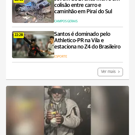
22:43
colisão entre carro e
caminhão em Piraí do Sul
CAMPOS GERAIS
Santos é dominado pelo
22:28
Athletico-PR na Vila e
estaciona no Z4 do Brasileiro
ESPORTE
Ver mais