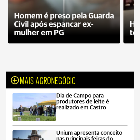
Homem é preso pela Guarda
Civil após espancar ex-
Ho
mulher em PG
te
MAIS AGRONEGÓCIO
Dia de Campo para
produtores de leite é
realizado em Castro
Unium apresenta conceito
nas principais feiras do