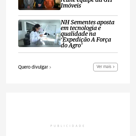
reúne equipe da GH
Imóveis
NH Sementes aposta
em tecnologia e
qualidade na
‘Expedição A Força
do Agro’
Quero divulgar
Ver mais
PUBLICIDADE