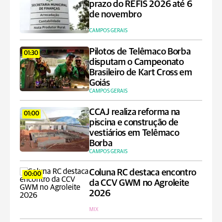
prazo do REFIS 2026 até 6
de novembro
CAMPOS GERAIS
Pilotos de Telêmaco Borba
01:30
disputam o Campeonato
Brasileiro de Kart Cross em
Goiás
CAMPOS GERAIS
CCAJ realiza reforma na
01:00
piscina e construção de
vestiários em Telêmaco
Borba
CAMPOS GERAIS
Coluna RC destaca encontro
00:00
da CCV GWM no Agroleite
2026
MIX