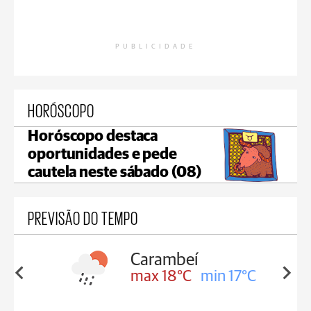
PUBLICIDADE
HORÓSCOPO
Horóscopo destaca
oportunidades e pede
cautela neste sábado (08)
PREVISÃO DO TEMPO
Carambeí
in 18°C
max 18°C
min 17°C