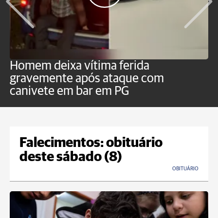
Homem deixa vítima ferida
H
gravemente após ataque com
e
canivete em bar em PG
Falecimentos: obituário
deste sábado (8)
OBITUÁRIO