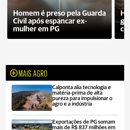
Homem é preso pela Guarda
Ho
Civil após espancar ex-
gr
mulher em PG
co
MAIS AGRO
Calponta alia tecnologia e
matéria-prima de alta
pureza para impulsionar o
agro e a indústria
Exportações de PG somam
mais de R$ 837 milhões em