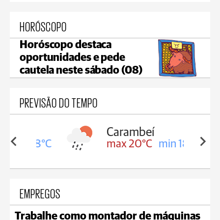
HORÓSCOPO
Horóscopo destaca
oportunidades e pede
cautela neste sábado (08)
PREVISÃO DO TEMPO
Carambeí
in 18°C
max 20°C
min 18°C
EMPREGOS
Trabalhe como montador de máquinas