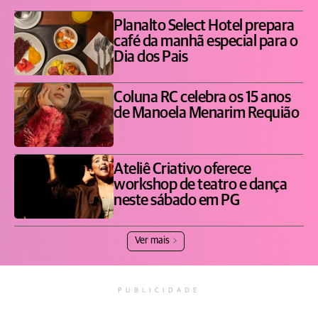
Planalto Select Hotel prepara
café da manhã especial para o
Dia dos Pais
Coluna RC celebra os 15 anos
de Manoela Menarim Requião
Ateliê Criativo oferece
workshop de teatro e dança
neste sábado em PG
Ver mais
PUBLICIDADE