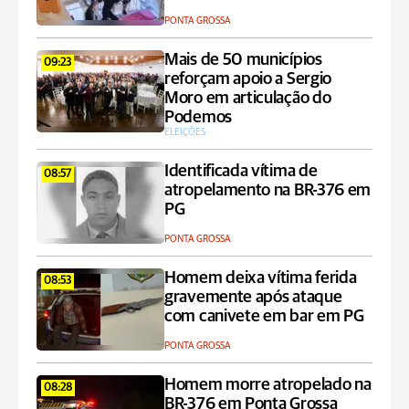
PONTA GROSSA
Mais de 50 municípios
09:23
reforçam apoio a Sergio
Moro em articulação do
Podemos
ELEIÇÕES
Identificada vítima de
08:57
atropelamento na BR-376 em
PG
PONTA GROSSA
Homem deixa vítima ferida
08:53
gravemente após ataque
com canivete em bar em PG
PONTA GROSSA
Homem morre atropelado na
08:28
BR-376 em Ponta Grossa