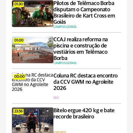
Pilotos de Telêmaco Borba
01:30
disputam o Campeonato
Brasileiro de Kart Cross em
Goiás
CAMPOS GERAIS
CCAJ realiza reforma na
01:00
piscina e construção de
vestiários em Telêmaco
Borba
CAMPOS GERAIS
Coluna RC destaca encontro
00:00
da CCV GWM no Agroleite
2026
MIX
Bitelo ergue 420 kg e bate
23:56
recorde brasileiro
ESPORTE