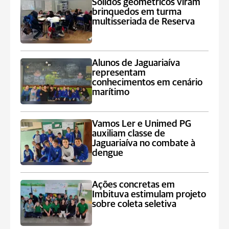
Sólidos geométricos viram
brinquedos em turma
multisseriada de Reserva
Alunos de Jaguariaíva
representam
conhecimentos em cenário
marítimo
Vamos Ler e Unimed PG
auxiliam classe de
Jaguariaíva no combate à
dengue
Ações concretas em
Imbituva estimulam projeto
sobre coleta seletiva