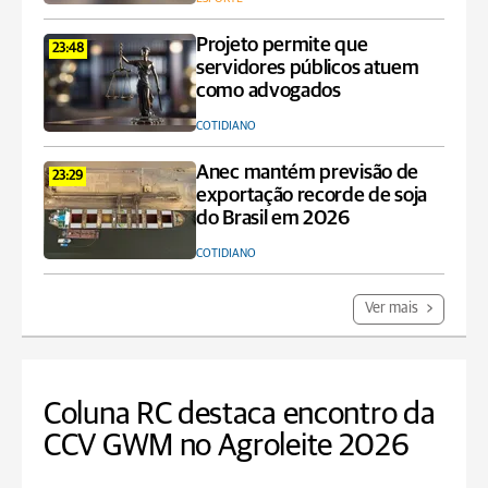
Projeto permite que
23:48
servidores públicos atuem
como advogados
COTIDIANO
Anec mantém previsão de
23:29
exportação recorde de soja
do Brasil em 2026
COTIDIANO
Ver mais
Coluna RC destaca encontro da
CCV GWM no Agroleite 2026