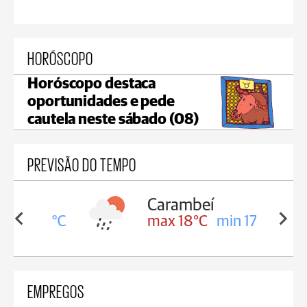
HORÓSCOPO
Horóscopo destaca
oportunidades e pede
cautela neste sábado (08)
PREVISÃO DO TEMPO
Carambeí
in 18°C
max 18°C
min 17°C
EMPREGOS