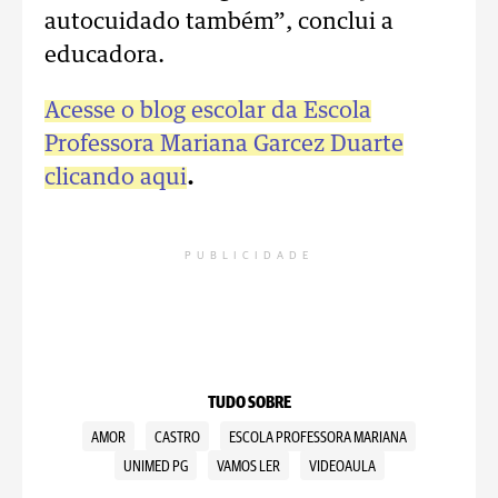
autocuidado também”, conclui a
educadora.
Acesse o blog escolar da Escola
Professora Mariana Garcez Duarte
clicando aqui
.
PUBLICIDADE
TUDO SOBRE
AMOR
CASTRO
ESCOLA PROFESSORA MARIANA
UNIMED PG
VAMOS LER
VIDEOAULA