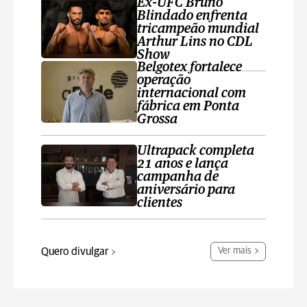
Ex-UFC Bruno
Blindado enfrenta
tricampeão mundial
Arthur Lins no CDL
Show
Belgotex fortalece
operação
internacional com
fábrica em Ponta
Grossa
Ultrapack completa
21 anos e lança
campanha de
aniversário para
clientes
Quero divulgar
Ver mais