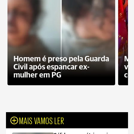
Homem é preso pela Guarda
Mo
Civil após espancar ex-
vo
mulher em PG
co
MAIS VAMOS LER