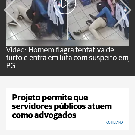
Vídeo: Homem flagra tentativa de
B
furto e entra em luta com suspeito em
j
PG
Projeto permite que
servidores públicos atuem
como advogados
COTIDIANO