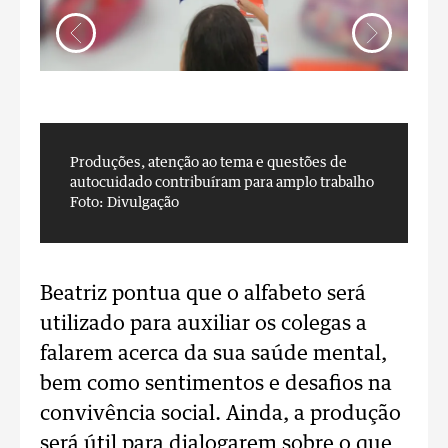
Produções, atenção ao tema e questões de
P
autocuidado contribuíram para amplo trabalho
a
Foto: Divulgação
F
Beatriz pontua que o alfabeto será
utilizado para auxiliar os colegas a
falarem acerca da sua saúde mental,
bem como sentimentos e desafios na
convivência social. Ainda, a produção
será útil para dialogarem sobre o que