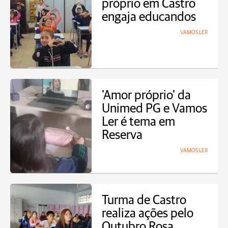
próprio em Castro
engaja educandos
VAMOS LER
'Amor próprio' da
Unimed PG e Vamos
Ler é tema em
Reserva
VAMOS LER
Turma de Castro
realiza ações pelo
Outubro Rosa