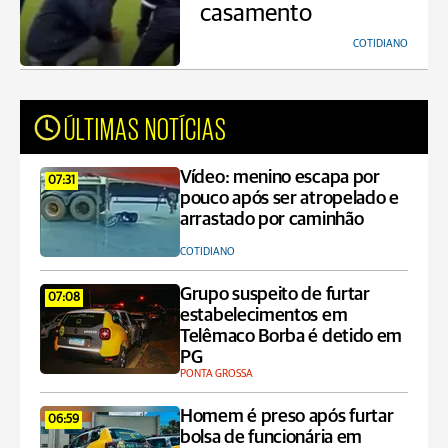
casamento
COTIDIANO
ÚLTIMAS NOTÍCIAS
Vídeo: menino escapa por
07:31
pouco após ser atropelado e
arrastado por caminhão
COTIDIANO
Grupo suspeito de furtar
07:08
estabelecimentos em
Telêmaco Borba é detido em
PG
PONTA GROSSA
Homem é preso após furtar
06:59
bolsa de funcionária em