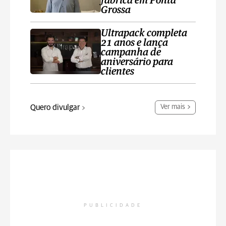
fábrica em Ponta
Grossa
Ultrapack completa
21 anos e lança
campanha de
aniversário para
clientes
Quero divulgar
Ver mais
PUBLICIDADE