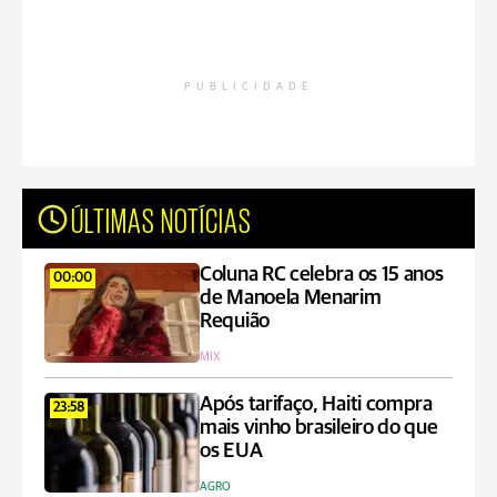
PUBLICIDADE
ÚLTIMAS NOTÍCIAS
Coluna RC celebra os 15 anos
00:00
de Manoela Menarim
Requião
MIX
Após tarifaço, Haiti compra
23:58
mais vinho brasileiro do que
os EUA
AGRO