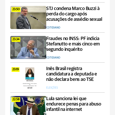
STJ condena Marco Buzzi à
23:50
perda do cargo após
acusações de assédio sexual
COTIDIANO
Fraudes no INSS: PF indicia
23:34
Stefanutto e mais cinco em
segundo inquérito
COTIDIANO
Inês Brasil registra
23:19
candidatura a deputada e
não declara bens ao TSE
ELEIÇÕES
Lula sanciona lei que
22:58
endurece penas para abuso
infantil na internet