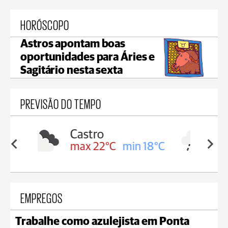
HORÓSCOPO
Astros apontam boas
oportunidades para Áries e
Sagitário nesta sexta
PREVISÃO DO TEMPO
Carambeí
in 18°C
max 21°C
min 18°C
EMPREGOS
Trabalhe como azulejista em Ponta