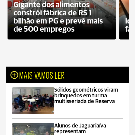
Gigante dos alimentos
constrói fábrica de RS 1
bilhão em PG e prevê mais
Id
de 500 empregos
fa
MAIS VAMOS LER
Sólidos geométricos viram
brinquedos em turma
multisseriada de Reserva
Alunos de Jaguariaíva
representam