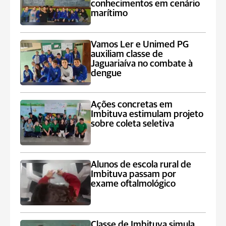
conhecimentos em cenário
marítimo
Vamos Ler e Unimed PG
auxiliam classe de
Jaguariaíva no combate à
dengue
Ações concretas em
Imbituva estimulam projeto
sobre coleta seletiva
Alunos de escola rural de
Imbituva passam por
exame oftalmológico
Classe de Imbituva simula