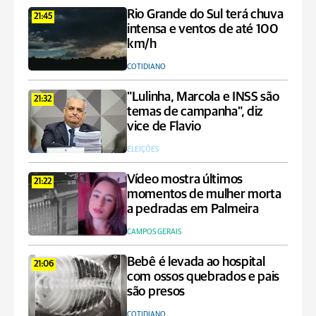
Rio Grande do Sul terá chuva
21:45
intensa e ventos de até 100
km/h
COTIDIANO
"Lulinha, Marcola e INSS são
21:32
temas de campanha", diz
vice de Flavio
ELEIÇÕES
Vídeo mostra últimos
21:22
momentos de mulher morta
a pedradas em Palmeira
CAMPOS GERAIS
Bebê é levada ao hospital
21:06
com ossos quebrados e pais
são presos
COTIDIANO