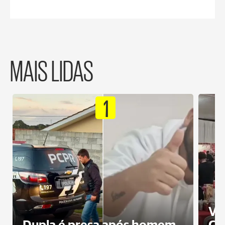
MAIS LIDAS
1
Ví