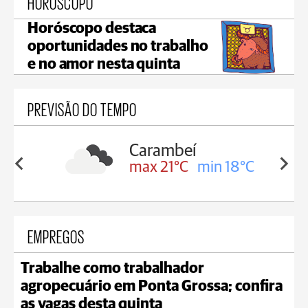
HORÓSCOPO
Horóscopo destaca
oportunidades no trabalho
e no amor nesta quinta
PREVISÃO DO TEMPO
Carambeí
in 19°C
max 21°C
min 18°C
EMPREGOS
Trabalhe como trabalhador
agropecuário em Ponta Grossa; confira
as vagas desta quinta