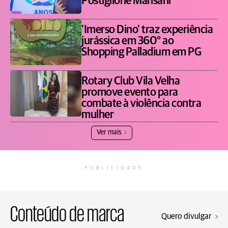
Postiglione Mansani
'Imerso Dino' traz experiência
jurássica em 360° ao
Shopping Palladium em PG
Rotary Club Vila Velha
promove evento para
combate à violência contra
mulher
Ver mais
PUBLICIDADE
Conteúdo de marca
Quero divulgar