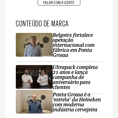
FALAR COM A GENTE
CONTEÚDO DE MARCA
Belgotex fortalece
operação
internacional com
fábrica em Ponta
Grossa
Ultrapack completa
21 anos e lança
campanha de
aniversário para
clientes
Ponta Grossa é a
‘estrela’ da Heineken
com moderna
indústria cervejeira