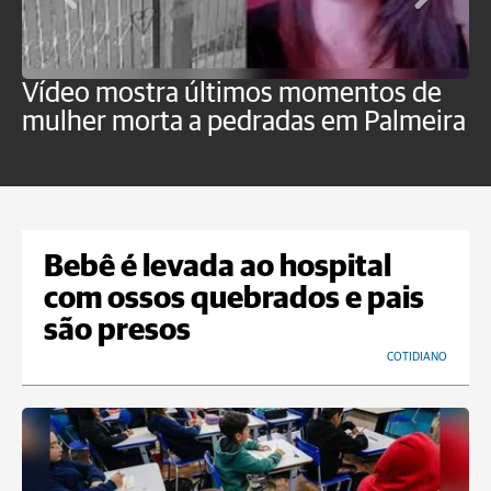
Vídeo mostra últimos momentos de
"
mulher morta a pedradas em Palmeira
c
U
Bebê é levada ao hospital
com ossos quebrados e pais
são presos
COTIDIANO