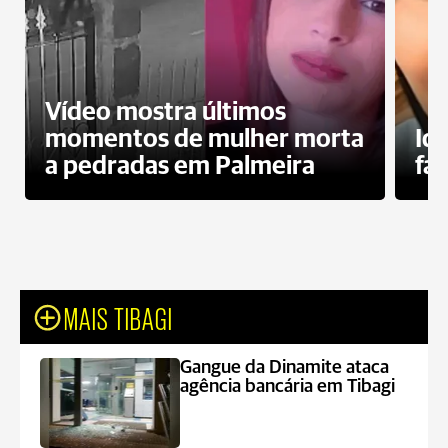
Vídeo mostra últimos
momentos de mulher morta
Id
a pedradas em Palmeira
fa
MAIS TIBAGI
Gangue da Dinamite ataca
agência bancária em Tibagi