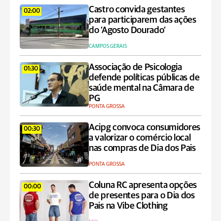
Castro convida gestantes
02:00
para participarem das ações
do ‘Agosto Dourado’
CAMPOS GERAIS
Associação de Psicologia
01:30
defende políticas públicas de
saúde mental na Câmara de
PG
PONTA GROSSA
Acipg convoca consumidores
00:30
a valorizar o comércio local
nas compras de Dia dos Pais
PONTA GROSSA
Coluna RC apresenta opções
00:00
de presentes para o Dia dos
Pais na Vibe Clothing