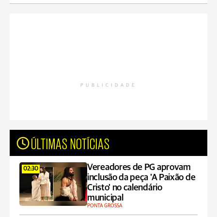
PUBLICIDADE
ÚLTIMAS NOTÍCIAS
Vereadores de PG aprovam
02:30
inclusão da peça 'A Paixão de
Cristo' no calendário
municipal
PONTA GROSSA