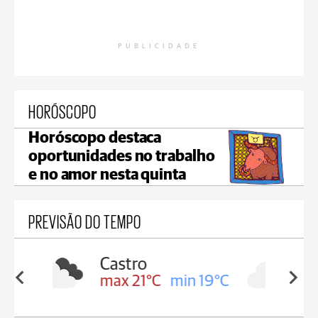
PUBLICIDADE
HORÓSCOPO
Horóscopo destaca
oportunidades no trabalho
e no amor nesta quinta
PREVISÃO DO TEMPO
Carambeí
in 19°C
max 21°C
min 18°C