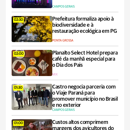
CAMPOS GERAIS
Prefeitura formaliza apoio à
02:30
biodiversidade e à
restauração ecológica em PG
PONTA GROSSA
Planalto Select Hotel prepara
02:00
café da manhã especial para
o Dia dos Pais
MIX
Castro negocia parceria com
01:30
o Viaje Paraná para
promover município no Brasil
e no exterior
CAMPOS GERAIS
Custos altos comprimem
01:00
margens dos avicultores do