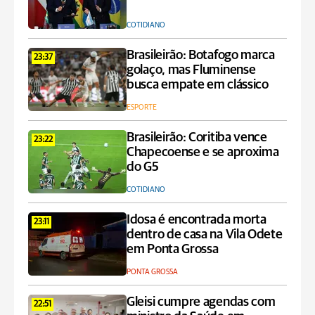
COTIDIANO
Brasileirão: Botafogo marca
23:37
golaço, mas Fluminense
busca empate em clássico
ESPORTE
Brasileirão: Coritiba vence
23:22
Chapecoense e se aproxima
do G5
COTIDIANO
Idosa é encontrada morta
23:11
dentro de casa na Vila Odete
em Ponta Grossa
PONTA GROSSA
Gleisi cumpre agendas com
22:51