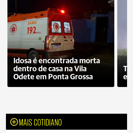
Idosa é encontrada morta
dentro de casa na Vila
To
Odete em Ponta Grossa
e 
MAIS COTIDIANO