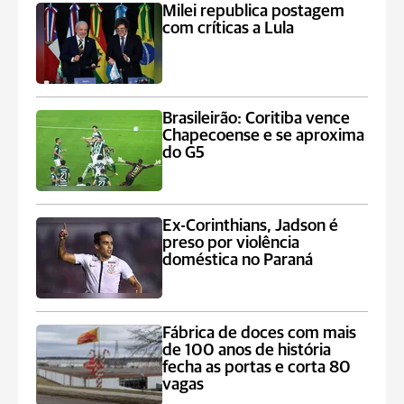
Milei republica postagem
com críticas a Lula
Brasileirão: Coritiba vence
Chapecoense e se aproxima
do G5
Ex-Corinthians, Jadson é
preso por violência
doméstica no Paraná
Fábrica de doces com mais
de 100 anos de história
fecha as portas e corta 80
vagas