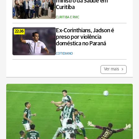
ministro da Saúde em
Curitiba
CURITIBA E RMC
Ex-Corinthians, Jadson é
22:36
preso por violência
doméstica no Paraná
COTIDIANO
Ver mais