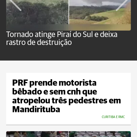
Tornado atinge Piraí do Sul e deixa
H
rastro de destruição
C
m
PRF prende motorista
bêbado e sem cnh que
atropelou três pedestres em
Mandirituba
CURITIBA E RMC