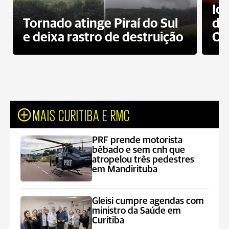
Id
Tornado atinge Piraí do Sul
de
e deixa rastro de destruição
Od
MAIS CURITIBA E RMC
PRF prende motorista
bêbado e sem cnh que
atropelou três pedestres
em Mandirituba
Gleisi cumpre agendas com
ministro da Saúde em
Curitiba