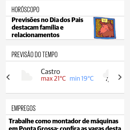
HORÓSCOPO
Previsões no Dia dos Pais
destacam família e
relacionamentos
PREVISÃO DO TEMPO
Carambeí
in 19°C
max 20°C
min 19°C
EMPREGOS
Trabalhe como montador de máquinas
em Ponta Grossa; confira as vagas desta