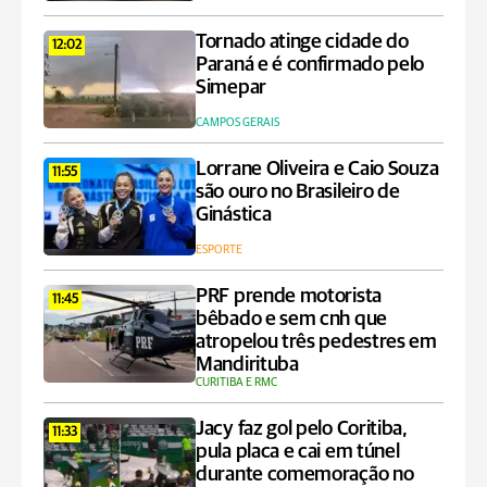
Tornado atinge cidade do
12:02
Paraná e é confirmado pelo
Simepar
CAMPOS GERAIS
Lorrane Oliveira e Caio Souza
11:55
são ouro no Brasileiro de
Ginástica
ESPORTE
PRF prende motorista
11:45
bêbado e sem cnh que
atropelou três pedestres em
Mandirituba
CURITIBA E RMC
Jacy faz gol pelo Coritiba,
11:33
pula placa e cai em túnel
durante comemoração no