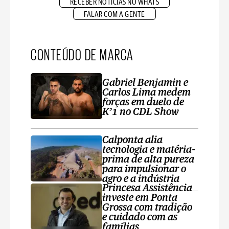
RECEBER NOTÍCIAS NO WHATS
FALAR COM A GENTE
CONTEÚDO DE MARCA
Gabriel Benjamin e
Carlos Lima medem
forças em duelo de
K’1 no CDL Show
Calponta alia
tecnologia e matéria-
prima de alta pureza
para impulsionar o
agro e a indústria
Princesa Assistência
investe em Ponta
Grossa com tradição
e cuidado com as
famílias