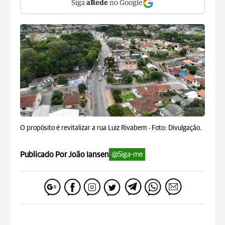
Siga
aRede
no Google
O propósito é revitalizar a rua Luiz Rivabem -
Foto: Divulgação.
Publicado Por João Iansen
@Siga-me