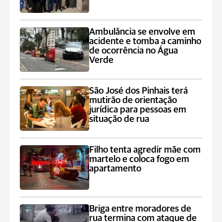
Ambulância se envolve em
acidente e tomba a caminho
de ocorrência no Água
Verde
São José dos Pinhais terá
mutirão de orientação
jurídica para pessoas em
situação de rua
Filho tenta agredir mãe com
martelo e coloca fogo em
apartamento
Briga entre moradores de
rua termina com ataque de