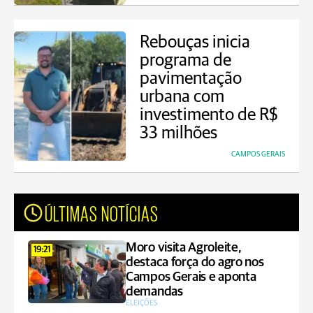
Rebouças inicia
programa de
pavimentação
urbana com
investimento de R$
33 milhões
CAMPOS GERAIS
ÚLTIMAS NOTÍCIAS
Moro visita Agroleite,
19:21
destaca força do agro nos
Campos Gerais e aponta
demandas
ELEIÇÕES