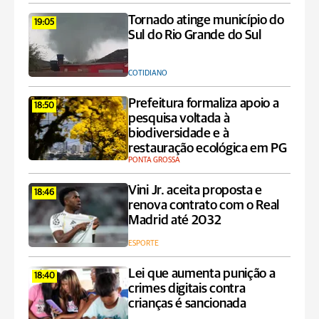
Tornado atinge município do
19:05
Sul do Rio Grande do Sul
COTIDIANO
Prefeitura formaliza apoio a
18:50
pesquisa voltada à
biodiversidade e à
restauração ecológica em PG
PONTA GROSSA
Vini Jr. aceita proposta e
18:46
renova contrato com o Real
Madrid até 2032
ESPORTE
Lei que aumenta punição a
18:40
crimes digitais contra
crianças é sancionada