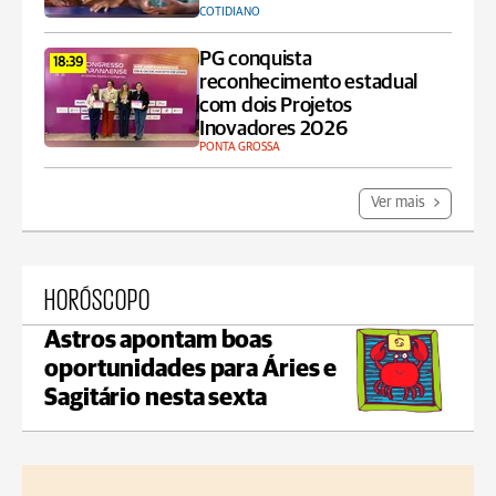
COTIDIANO
PG conquista
18:39
reconhecimento estadual
com dois Projetos
Inovadores 2026
PONTA GROSSA
Ver mais
HORÓSCOPO
Astros apontam boas
oportunidades para Áries e
Sagitário nesta sexta