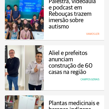
Palestra, videoaula
e podcast em
Rebouças trazem
imersão sobre
autismo
VAMOS LER
Aliel e prefeitos
anunciam
construção de 60
casas na região
CAMPOS GERAIS
Plantas medicinais e