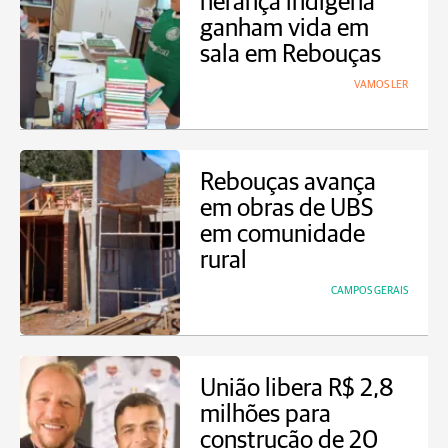
herança indígena
ganham vida em
sala em Rebouças
VAMOS LER
Rebouças avança
em obras de UBS
em comunidade
rural
CAMPOS GERAIS
União libera R$ 2,8
milhões para
construção de 20