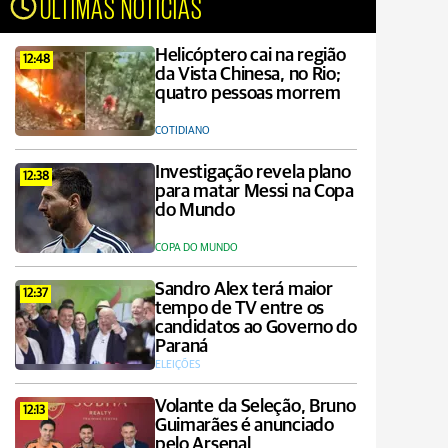
ÚLTIMAS NOTÍCIAS
Helicóptero cai na região
12:48
da Vista Chinesa, no Rio;
quatro pessoas morrem
COTIDIANO
Investigação revela plano
12:38
para matar Messi na Copa
do Mundo
COPA DO MUNDO
Sandro Alex terá maior
12:37
tempo de TV entre os
candidatos ao Governo do
Paraná
ELEIÇÕES
Volante da Seleção, Bruno
12:13
Guimarães é anunciado
pelo Arsenal