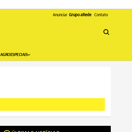
Anunciar
Grupo aRede
Contato
X
AGRO
ESPECIAIS