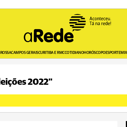
GROSSA
CAMPOS GERAIS
CURITIBA E RMC
COTIDIANO
HORÓSCOPO
ESPORTE
MI
leições 2022"