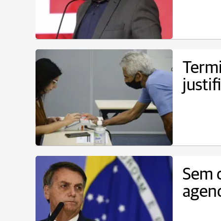
Termi
justi
Sem d
agend