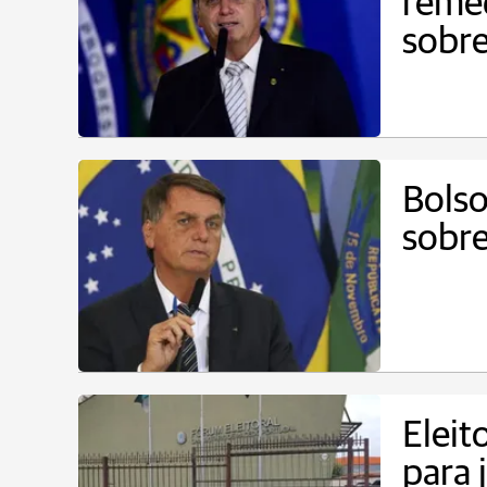
reméd
sobre
Bolso
sobre
Eleit
para 