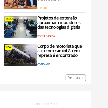
ESPORTE
Projetos de extensão
12:00
aproximam moradores
das tecnologias digitais
PONTA GROSSA
Corpo de motorista que
11:57
caiu com caminhão em
represa é encontrado
COTIDIANO
Ver mais
PUBLICIDADE