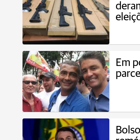
deram
eleiç
Em p
parce
Bolso