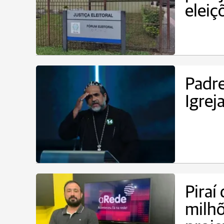
eleiç
Padre
Igrej
Piraí
milhõ