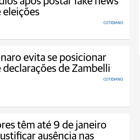
ios após postar fake news
 eleições
COTIDIANO
naro evita se posicionar
 declarações de Zambelli
COTIDIANO
ores têm até 9 de janeiro
justificar ausência nas