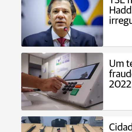
TSE 
Hadd
irreg
Um te
fraud
2022
Cidad