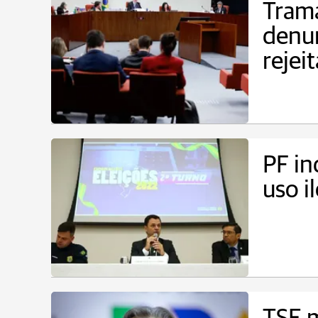
Trama
denun
rejei
PF in
uso i