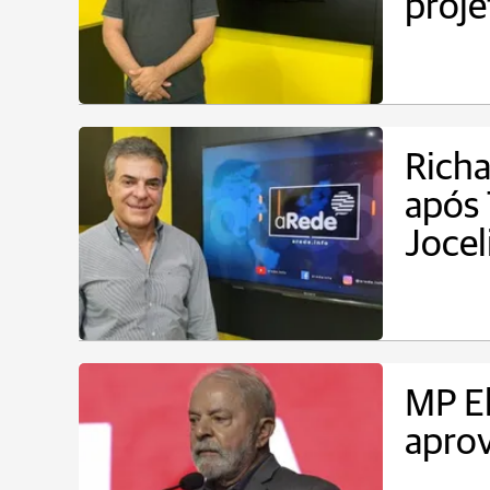
proje
Richa
após 
Jocel
MP El
aprov