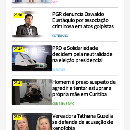
MIX
PGR denuncia Oswaldo
23:56
Eustáquio por associação
criminosa em atos golpistas
COTIDIANO
PRD e Solidariedade
23:46
decidem pela neutralidade
na eleição presidencial
ELEIÇÕES
Homem é preso suspeito de
23:41
agredir e tentar estuprar a
própria mãe em Curitiba
CURITIBA E RMC
Vereadora Tathiana Guzella
23:17
se defende de acusação de
xenofobia