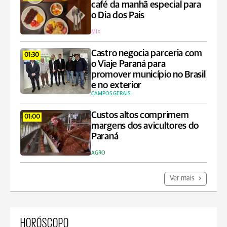
café da manhã especial para
o Dia dos Pais
MIX
Castro negocia parceria com
01:30
o Viaje Paraná para
promover município no Brasil
e no exterior
CAMPOS GERAIS
Custos altos comprimem
01:00
margens dos avicultores do
Paraná
AGRO
Ver mais
HORÓSCOPO