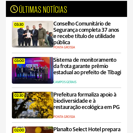
ÚLTIMAS NOTÍCIAS
Conselho Comunitário de
03:30
Segurança completa 37 anos
e recebe título de utilidade
pública
PONTA GROSSA
Sistema de monitoramento
03:00
da frota garante prêmio
estadual ao prefeito de Tibagi
CAMPOS GERAIS
Prefeitura formaliza apoio à
02:30
biodiversidade e à
restauração ecológica em PG
PONTA GROSSA
Planalto Select Hotel prepara
02:00