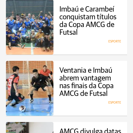
Imbaú e Carambeí
conquistam títulos
da Copa AMCG de
Futsal
ESPORTE
Ventania e Imbaú
abrem vantagem
nas finais da Copa
AMCG de Futsal
ESPORTE
AMCG divulga datas