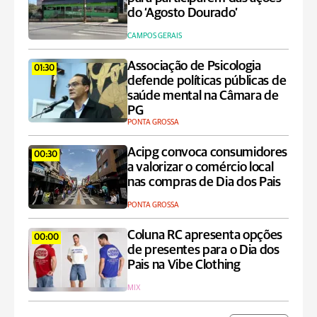
do ‘Agosto Dourado’
CAMPOS GERAIS
Associação de Psicologia
01:30
defende políticas públicas de
saúde mental na Câmara de
PG
PONTA GROSSA
Acipg convoca consumidores
00:30
a valorizar o comércio local
nas compras de Dia dos Pais
PONTA GROSSA
Coluna RC apresenta opções
00:00
de presentes para o Dia dos
Pais na Vibe Clothing
MIX