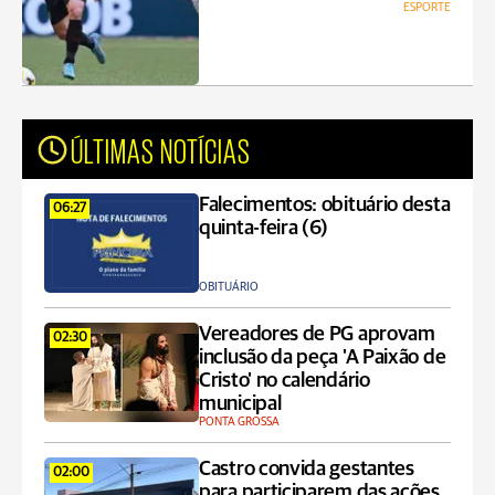
ESPORTE
ÚLTIMAS NOTÍCIAS
Falecimentos: obituário desta
06:27
quinta-feira (6)
OBITUÁRIO
Vereadores de PG aprovam
02:30
inclusão da peça 'A Paixão de
Cristo' no calendário
municipal
PONTA GROSSA
Castro convida gestantes
02:00
para participarem das ações