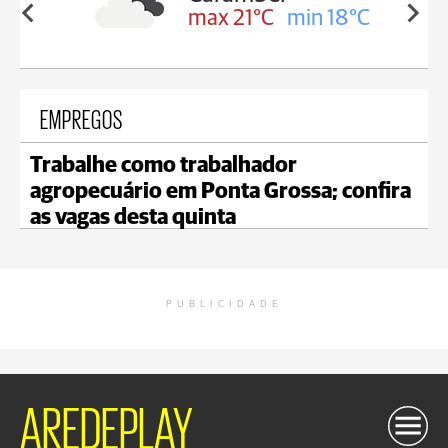
in 18°C
max 21°C
min 20°C
EMPREGOS
Trabalhe como trabalhador
agropecuário em Ponta Grossa; confira
as vagas desta quinta
PUBLICIDADE
AREDEPLAY