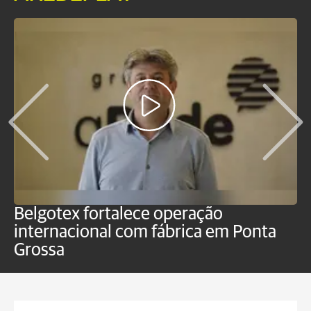
Belgotex fortalece operação
J
internacional com fábrica em Ponta
a
Grossa