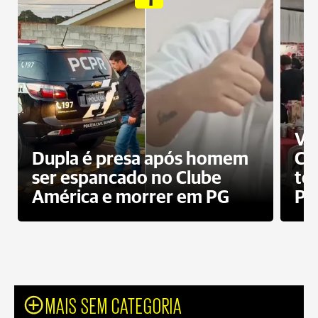
Ví
Dupla é presa após homem
Cl
ser espancado no Clube
te
América e morrer em PG
PG
MAIS SEM CATEGORIA