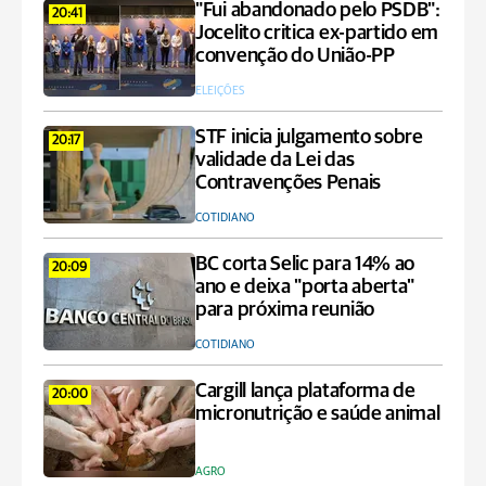
"Fui abandonado pelo PSDB":
20:41
Jocelito critica ex-partido em
convenção do União-PP
ELEIÇÕES
STF inicia julgamento sobre
20:17
validade da Lei das
Contravenções Penais
COTIDIANO
BC corta Selic para 14% ao
20:09
ano e deixa "porta aberta"
para próxima reunião
COTIDIANO
Cargill lança plataforma de
20:00
micronutrição e saúde animal
AGRO