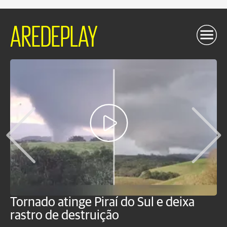
AREDEPLAY
Tornado atinge Piraí do Sul e deixa
H
rastro de destruição
C