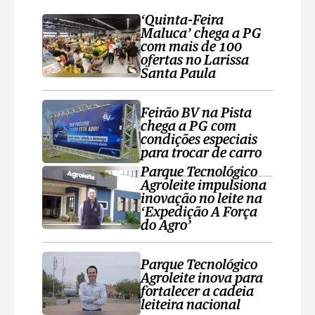
‘Quinta-Feira
Maluca’ chega a PG
com mais de 100
ofertas no Larissa
Santa Paula
Feirão BV na Pista
chega a PG com
condições especiais
para trocar de carro
Parque Tecnológico
Agroleite impulsiona
inovação no leite na
‘Expedição A Força
do Agro’
Parque Tecnológico
Agroleite inova para
fortalecer a cadeia
leiteira nacional