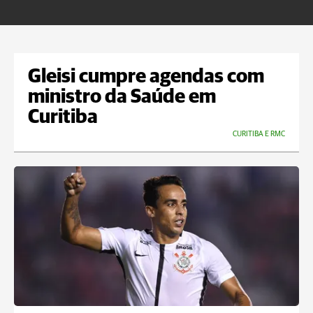
m
Gleisi cumpre agendas com
ministro da Saúde em
Curitiba
CURITIBA E RMC