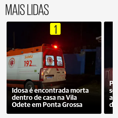
MAIS LIDAS
1
Pr
Idosa é encontrada morta
sec
dentro de casa na Vila
ap
Odete em Ponta Grossa
do