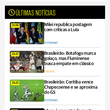
ÚLTIMAS NOTÍCIAS
Milei republica postagem
23:56
com críticas a Lula
COTIDIANO
Brasileirão: Botafogo marca
23:37
golaço, mas Fluminense
busca empate em clássico
ESPORTE
Brasileirão: Coritiba vence
23:22
Chapecoense e se aproxima
do G5
COTIDIANO