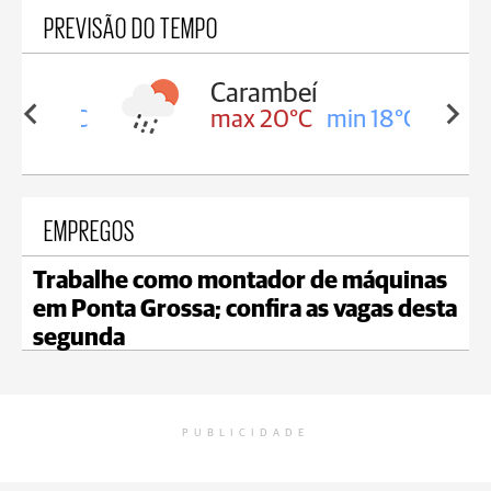
PREVISÃO DO TEMPO
Carambeí
in 18°C
max 20°C
min 18°C
EMPREGOS
Trabalhe como montador de máquinas
em Ponta Grossa; confira as vagas desta
segunda
PUBLICIDADE