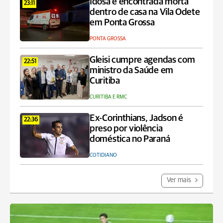
Idosa é encontrada morta
23:11
dentro de casa na Vila Odete
em Ponta Grossa
PONTA GROSSA
Gleisi cumpre agendas com
22:51
ministro da Saúde em
Curitiba
CURITIBA E RMC
Ex-Corinthians, Jadson é
22:36
preso por violência
doméstica no Paraná
COTIDIANO
Ver mais