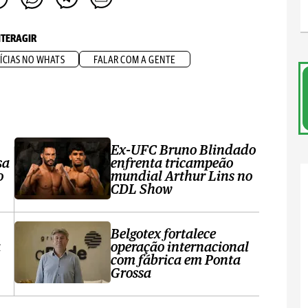
NTERAGIR
ÍCIAS NO WHATS
FALAR COM A GENTE
Ex-UFC Bruno Blindado
sa
enfrenta tricampeão
o
mundial Arthur Lins no
CDL Show
Belgotex fortalece
a
operação internacional
com fábrica em Ponta
Grossa