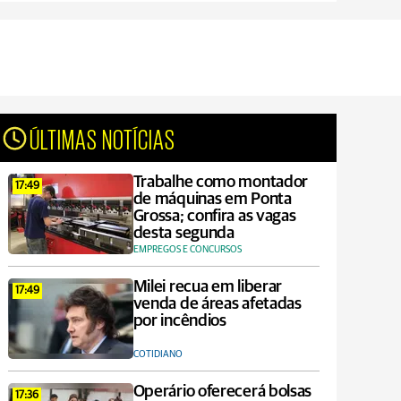
ÚLTIMAS NOTÍCIAS
Trabalhe como montador
17:49
de máquinas em Ponta
Grossa; confira as vagas
desta segunda
EMPREGOS E CONCURSOS
Milei recua em liberar
17:49
venda de áreas afetadas
por incêndios
COTIDIANO
Operário oferecerá bolsas
17:36