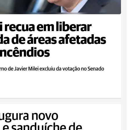
i recua em liberar
a de áreas afetadas
incêndios
no de Javier Milei excluiu da votação no Senado
augura novo
 e sanduíche de