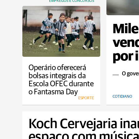
EMPREGOS E CONCURSOS
Mile
vend
por 
Operário oferecerá
O gover
bolsas integrais da
Escola OFEC durante
o Fantasma Day
COTIDIANO
ESPORTE
Koch Cervejaria in
espaço com música