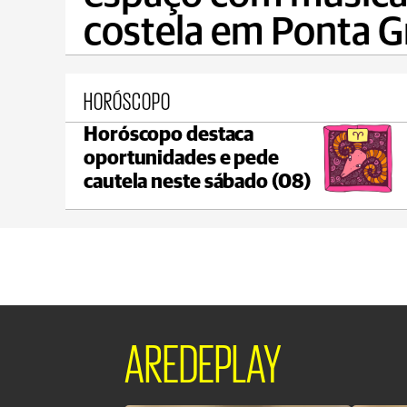
costela em Ponta G
HORÓSCOPO
Horóscopo destaca
Ponta Grossa
oportunidades e pede
max 17°C
min 17°C
cautela neste sábado (08)
AREDEPLAY