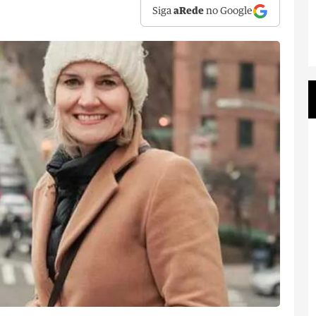
Siga
aRede
no Google