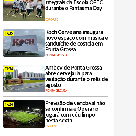
integrais da Escola OFEC
durante o Fantasma Day
ESPORTE
Koch Cervejaria inaugura
17:35
novo espaço com música e
sanduíche de costela em
Ponta Grossa
PONTA GROSSA
Ambev de Ponta Grossa
17:34
abre cervejaria para
visitação durante o mês de
agosto
PONTA GROSSA
Previsão de vendaval não
17:24
se confirma e Operário
jogará com céu limpo
nesta sexta
ESPORTE