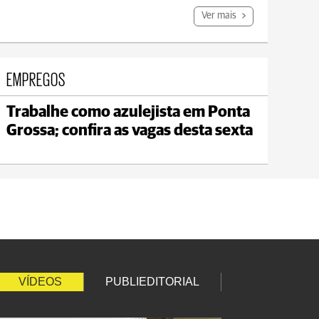
Ver mais
EMPREGOS
Trabalhe como azulejista em Ponta
Carambeí
Grossa; confira as vagas desta sexta
max 18°C
min 17°C
VÍDEOS
PUBLIEDITORIAL