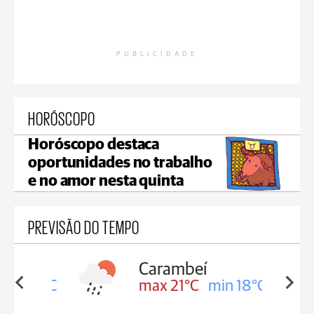
PUBLICIDADE
HORÓSCOPO
Horóscopo destaca
oportunidades no trabalho
e no amor nesta quinta
PREVISÃO DO TEMPO
Carambeí
in 18°C
max 21°C
min 18°C