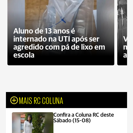
Aluno de 13 anos é
internado na UTI após ser
Ví
agredido com pá de lixo em
mo
escola
a 
MAIS RC COLUNA
Confira a Coluna RC deste
Sábado (15-08)