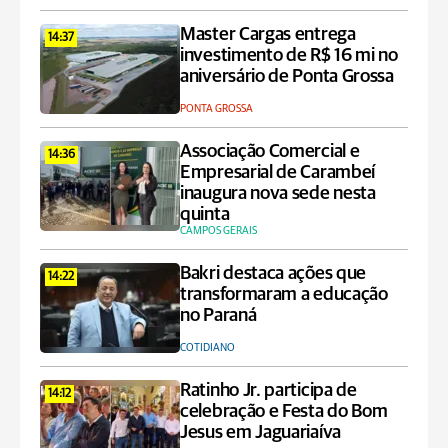
Master Cargas entrega
14:37
investimento de R$ 16 mi no
aniversário de Ponta Grossa
PONTA GROSSA
Associação Comercial e
14:36
Empresarial de Carambeí
inaugura nova sede nesta
quinta
CAMPOS GERAIS
Bakri destaca ações que
14:22
transformaram a educação
no Paraná
COTIDIANO
Ratinho Jr. participa de
14:12
celebração e Festa do Bom
Jesus em Jaguariaíva