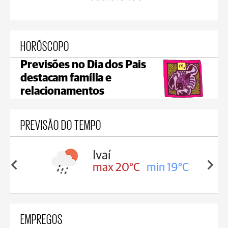
HORÓSCOPO
Previsões no Dia dos Pais
destacam família e
relacionamentos
PREVISÃO DO TEMPO
lis
Ivaí
in 17°C
max 20°C
min 19°C
EMPREGOS