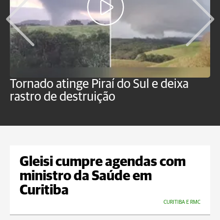
Tornado atinge Piraí do Sul e deixa
H
rastro de destruição
C
m
Gleisi cumpre agendas com
ministro da Saúde em
Curitiba
CURITIBA E RMC