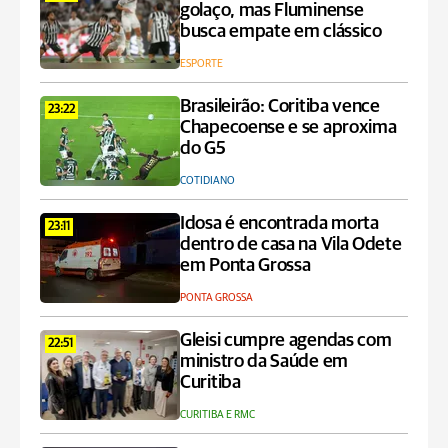
golaço, mas Fluminense
busca empate em clássico
ESPORTE
Brasileirão: Coritiba vence
23:22
Chapecoense e se aproxima
do G5
COTIDIANO
Idosa é encontrada morta
23:11
dentro de casa na Vila Odete
em Ponta Grossa
PONTA GROSSA
Gleisi cumpre agendas com
22:51
ministro da Saúde em
Curitiba
CURITIBA E RMC