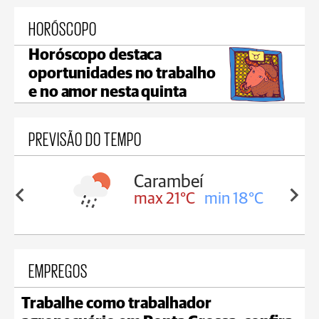
HORÓSCOPO
Horóscopo destaca
oportunidades no trabalho
e no amor nesta quinta
PREVISÃO DO TEMPO
Carambeí
in 18°C
max 21°C
min 18°C
EMPREGOS
Trabalhe como trabalhador