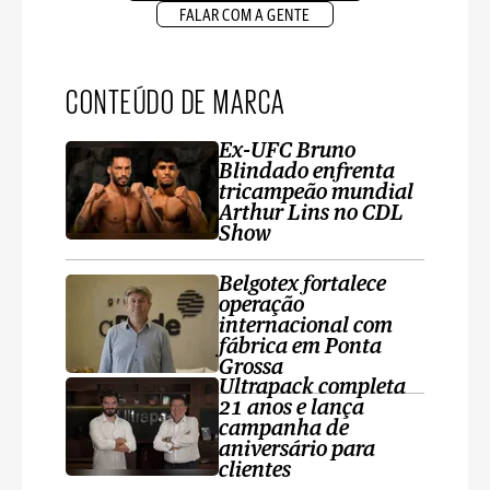
FALAR COM A GENTE
CONTEÚDO DE MARCA
Ex-UFC Bruno
Blindado enfrenta
tricampeão mundial
Arthur Lins no CDL
Show
Belgotex fortalece
operação
internacional com
fábrica em Ponta
Grossa
Ultrapack completa
21 anos e lança
campanha de
aniversário para
clientes