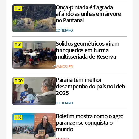
Onça-pintada é flagrada
11:31
afiando as unhas em árvore
no Pantanal
COTIDIANO
Sólidos geométricos viram
11:31
brinquedos em turma
multisseriada de Reserva
VAMOS LER
Paraná tem melhor
11:20
desempenho do país no Ideb
2025
COTIDIANO
Boletim mostra como o agro
11:16
paranaense conquista o
mundo