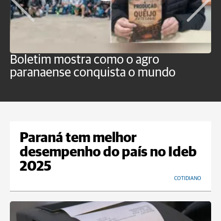
Boletim mostra como o agro
B
paranaense conquista o mundo
B
Paraná tem melhor
desempenho do país no Ideb
2025
COTIDIANO