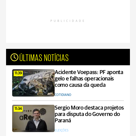
PUBLICIDADE
ÚLTIMAS NOTÍCIAS
Acidente Voepass: PF aponta
11:39
gelo e falhas operacionais
como causa da queda
COTIDIANO
Sergio Moro destaca projetos
11:34
para disputa do Governo do
Paraná
ELEIÇÕES