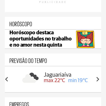
PUBLICIDADE
HORÓSCOPO
Horóscopo destaca
oportunidades no trabalho
e no amor nesta quinta
PREVISÃO DO TEMPO
a
Tibagi
in 19°C
max 23°C
min 19°C
EMPREGOS