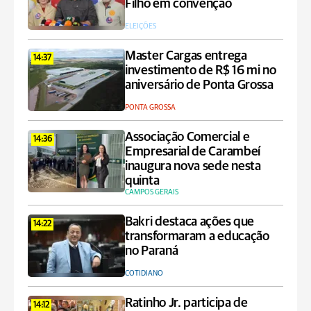
Filho em convenção
ELEIÇÕES
Master Cargas entrega
14:37
investimento de R$ 16 mi no
aniversário de Ponta Grossa
PONTA GROSSA
Associação Comercial e
14:36
Empresarial de Carambeí
inaugura nova sede nesta
quinta
CAMPOS GERAIS
Bakri destaca ações que
14:22
transformaram a educação
no Paraná
COTIDIANO
Ratinho Jr. participa de
14:12