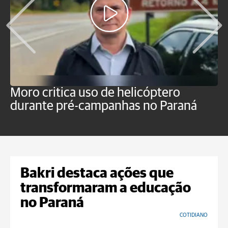
Moro critica uso de helicóptero
M
durante pré-campanhas no Paraná
s
d
Bakri destaca ações que
transformaram a educação
no Paraná
COTIDIANO