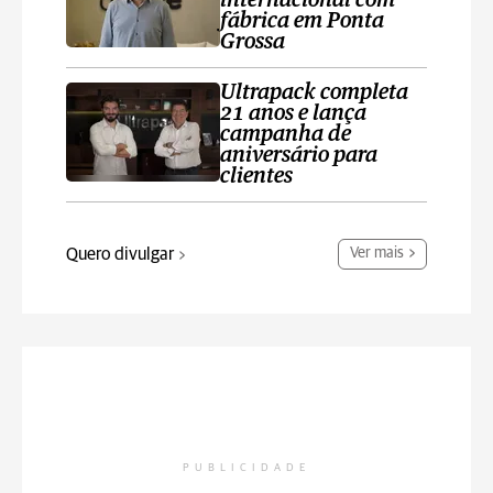
internacional com
fábrica em Ponta
Grossa
Ultrapack completa
21 anos e lança
campanha de
aniversário para
clientes
Quero divulgar
Ver mais
PUBLICIDADE