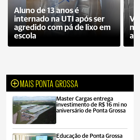
Aluno de 13 anos é
internado na UTI após ser
Ví
agredido com pá de lixo em
mo
escola
a 
MAIS PONTA GROSSA
Master Cargas entrega
investimento de R$ 16 mi no
aniversário de Ponta Grossa
Educação de Ponta Grossa