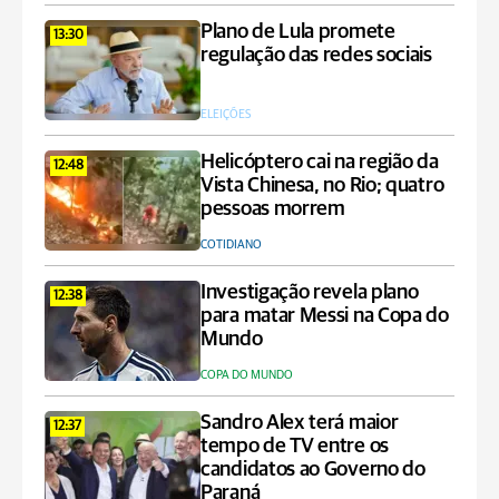
Plano de Lula promete
13:30
regulação das redes sociais
ELEIÇÕES
Helicóptero cai na região da
12:48
Vista Chinesa, no Rio; quatro
pessoas morrem
COTIDIANO
Investigação revela plano
12:38
para matar Messi na Copa do
Mundo
COPA DO MUNDO
Sandro Alex terá maior
12:37
tempo de TV entre os
candidatos ao Governo do
Paraná