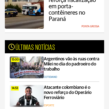
reforça fiscalização
em porta-
contêineres no
Paraná
PONTA GROSSA
ÚLTIMAS NOTÍCIAS
Argentinos vão às ruas contra
15:00
Milei no dia do padroeiro do
trabalho
COTIDIANO
Atacante colombiano é o
14:53
novo reforço do Operário
Ferroviário
ESPORTE