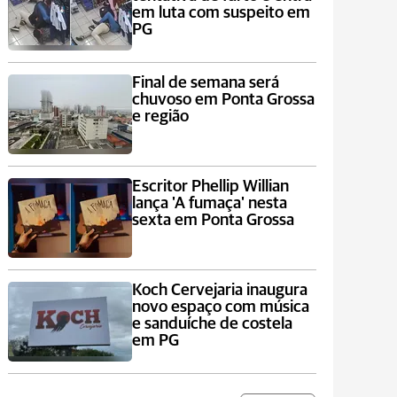
em luta com suspeito em
PG
Final de semana será
chuvoso em Ponta Grossa
e região
Escritor Phellip Willian
lança 'A fumaça' nesta
sexta em Ponta Grossa
Koch Cervejaria inaugura
novo espaço com música
e sanduíche de costela
em PG