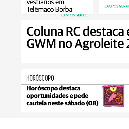
vestiários em
CAMPOS GERAI
Telêmaco Borba
CAMPOS GERAIS
Coluna RC destaca
GWM no Agroleite
HORÓSCOPO
Horóscopo destaca
Ponta Grossa
oportunidades e pede
max 17°C
min 17°C
cautela neste sábado (08)