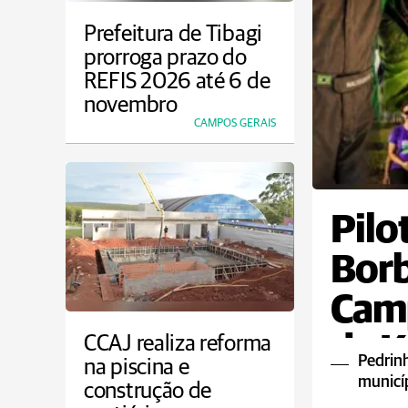
Prefeitura de Tibagi
prorroga prazo do
REFIS 2026 até 6 de
novembro
CAMPOS GERAIS
Pilo
Borb
Camp
de K
CCAJ realiza reforma
Pedrin
na piscina e
municí
construção de