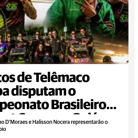
tos de Telêmaco
a disputam o
eonato Brasileiro
art Cross em Goiás
ho D'Moraes e Halisson Nocera representarão o
pio