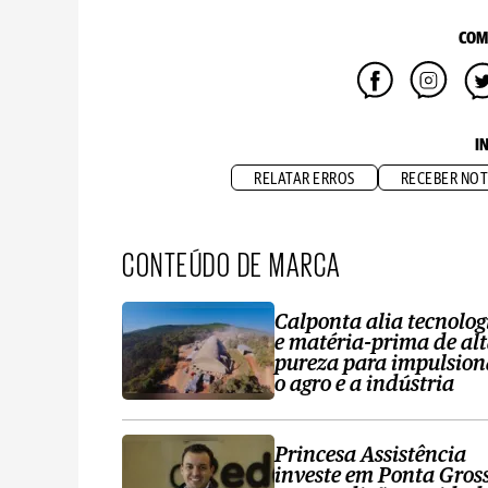
COM
I
RELATAR ERROS
RECEBER NOT
CONTEÚDO DE MARCA
Calponta alia tecnolog
e matéria-prima de al
pureza para impulsion
o agro e a indústria
Princesa Assistência
investe em Ponta Gros