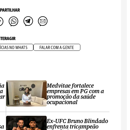
PARTILHAR
NTERAGIR
ÍCIAS NO WHATS
FALAR COM A GENTE
ia
Medvitae fortalece
ta
empresas em PG com a
ar
promoção da saúde
ocupacional
Ex-UFC Bruno Blindado
sa
enfrenta tricampeão