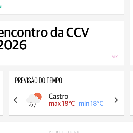
S
 encontro da CCV
 2026
MIX
PREVISÃO DO TEMPO
Castro
max 18°C
min 18°C
PUBLICIDADE