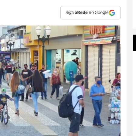
Siga
aRede
no Google