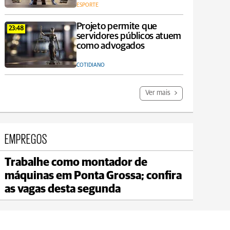
ESPORTE
Projeto permite que
23:48
servidores públicos atuem
como advogados
COTIDIANO
Ver mais
EMPREGOS
Trabalhe como montador de
Carambeí
máquinas em Ponta Grossa; confira
max 18°C
min 17°C
as vagas desta segunda