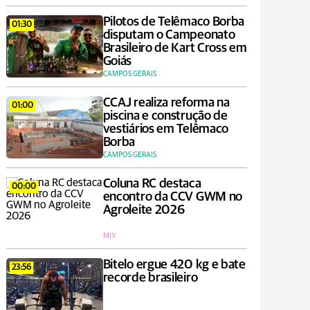
Pilotos de Telêmaco Borba
01:30
disputam o Campeonato
Brasileiro de Kart Cross em
Goiás
CAMPOS GERAIS
CCAJ realiza reforma na
01:00
piscina e construção de
vestiários em Telêmaco
Borba
CAMPOS GERAIS
Coluna RC destaca
00:00
encontro da CCV GWM no
Agroleite 2026
MIX
Bitelo ergue 420 kg e bate
23:56
recorde brasileiro