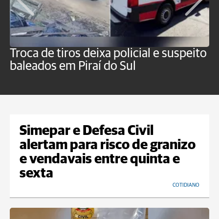
Troca de tiros deixa policial e suspeito
H
baleados em Piraí do Sul
f
P
Simepar e Defesa Civil
alertam para risco de granizo
e vendavais entre quinta e
sexta
COTIDIANO