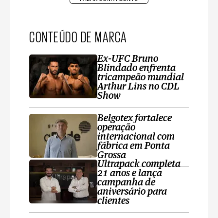
CONTEÚDO DE MARCA
Ex-UFC Bruno
Blindado enfrenta
tricampeão mundial
Arthur Lins no CDL
Show
Belgotex fortalece
operação
internacional com
fábrica em Ponta
Grossa
Ultrapack completa
21 anos e lança
campanha de
aniversário para
clientes