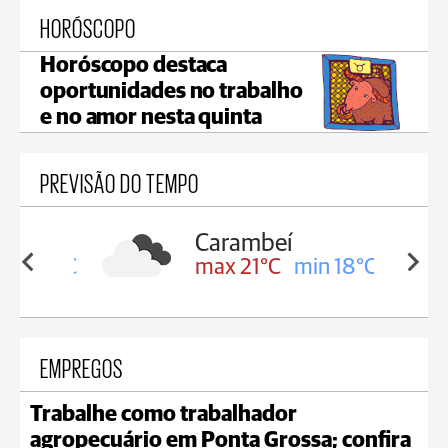
HORÓSCOPO
Horóscopo destaca
oportunidades no trabalho
e no amor nesta quinta
PREVISÃO DO TEMPO
Carambeí
in 19°C
max 21°C
min 18°C
EMPREGOS
Trabalhe como trabalhador
agropecuário em Ponta Grossa; confira