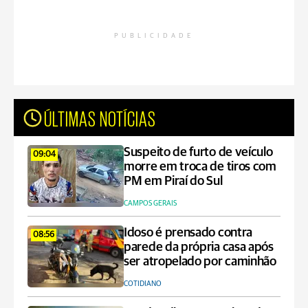
PUBLICIDADE
ÚLTIMAS NOTÍCIAS
Suspeito de furto de veículo
09:04
morre em troca de tiros com
PM em Piraí do Sul
CAMPOS GERAIS
Idoso é prensado contra
08:56
parede da própria casa após
ser atropelado por caminhão
COTIDIANO