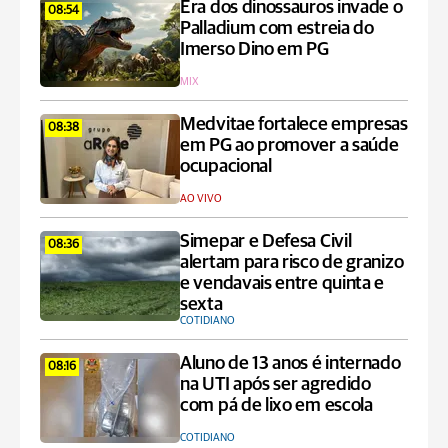
Era dos dinossauros invade o
08:54
Palladium com estreia do
Imerso Dino em PG
MIX
Medvitae fortalece empresas
08:38
em PG ao promover a saúde
ocupacional
AO VIVO
Simepar e Defesa Civil
08:36
alertam para risco de granizo
e vendavais entre quinta e
sexta
COTIDIANO
Aluno de 13 anos é internado
08:16
na UTI após ser agredido
com pá de lixo em escola
COTIDIANO