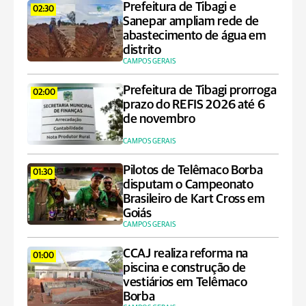
Prefeitura de Tibagi e
02:30
Sanepar ampliam rede de
abastecimento de água em
distrito
CAMPOS GERAIS
Prefeitura de Tibagi prorroga
02:00
prazo do REFIS 2026 até 6
de novembro
CAMPOS GERAIS
Pilotos de Telêmaco Borba
01:30
disputam o Campeonato
Brasileiro de Kart Cross em
Goiás
CAMPOS GERAIS
CCAJ realiza reforma na
01:00
piscina e construção de
vestiários em Telêmaco
Borba