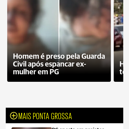
Homem é preso pela Guarda
Civil após espancar ex-
Ho
mulher em PG
te
MAIS PONTA GROSSA