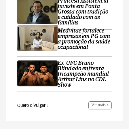
Princesa Assistência
investe em Ponta
Grossa com tradição
e cuidado com as
famílias
Medvitae fortalece
empresas em PG com
a promoção da saúde
ocupacional
Ex-UFC Bruno
Blindado enfrenta
tricampeão mundial
Arthur Lins no CDL
Show
Quero divulgar
Ver mais