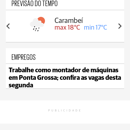
PREVISÃO DO TEMPO
Carambeí
in 18°C
max 18°C
min 17°C
EMPREGOS
Trabalhe como montador de máquinas
em Ponta Grossa; confira as vagas desta
segunda
PUBLICIDADE