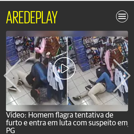
AREDEPLAY
Vídeo: Homem flagra tentativa de
B
furto e entra em luta com suspeito em
j
PG