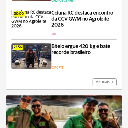
CAMPOS GERAIS
Coluna RC destaca encontro
00:00
da CCV GWM no Agroleite
2026
MIX
Bitelo ergue 420 kg e bate
23:56
recorde brasileiro
ESPORTE
Ver mais