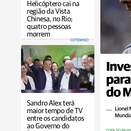
Helicóptero cai na
região da Vista
Chinesa, no Rio;
quatro pessoas
morrem
COTIDIANO
Inve
para
do 
Sandro Alex terá
Lionel 
maior tempo de TV
Mundia
entre os candidatos
ao Governo do
COPA DO MUN