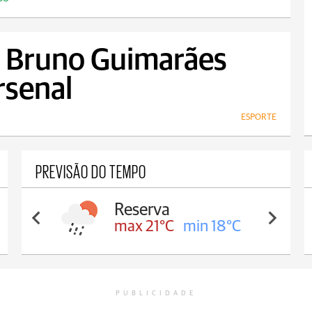
, Bruno Guimarães
rsenal
ESPORTE
PREVISÃO DO TEMPO
Irati
max 20°C
min 18°C
PUBLICIDADE