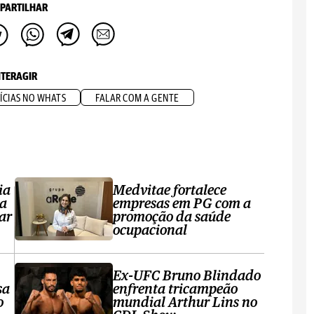
PARTILHAR
NTERAGIR
ÍCIAS NO WHATS
FALAR COM A GENTE
ia
Medvitae fortalece
ta
empresas em PG com a
ar
promoção da saúde
ocupacional
Ex-UFC Bruno Blindado
sa
enfrenta tricampeão
o
mundial Arthur Lins no