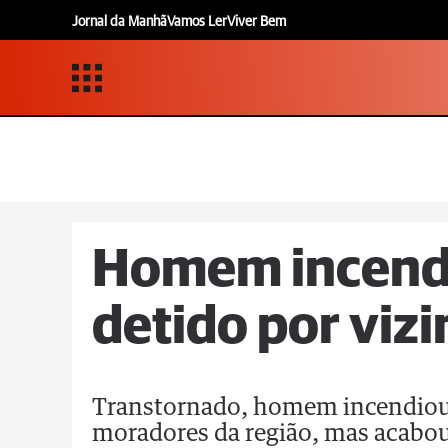
Jornal da Manhã
Vamos Ler
Viver Bem
Homem incende
detido por viz
Transtornado, homem incendiou 
moradores da região, mas acabou