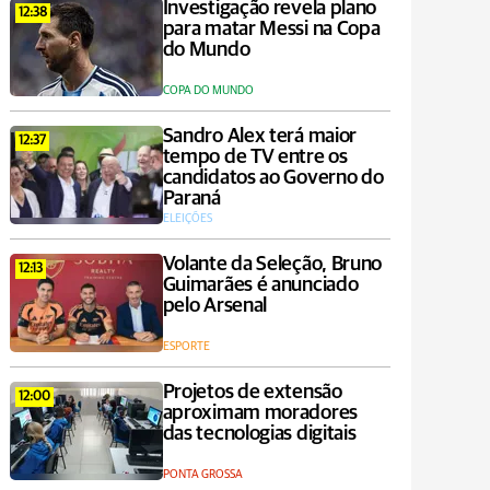
Investigação revela plano
12:38
para matar Messi na Copa
do Mundo
COPA DO MUNDO
Sandro Alex terá maior
12:37
tempo de TV entre os
candidatos ao Governo do
Paraná
ELEIÇÕES
Volante da Seleção, Bruno
12:13
Guimarães é anunciado
pelo Arsenal
ESPORTE
Projetos de extensão
12:00
aproximam moradores
das tecnologias digitais
PONTA GROSSA