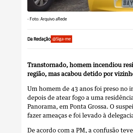
-
Foto: Arquivo aRede
Da Redação
@Siga-me
Transtornado, homem incendiou resi
região, mas acabou detido por vizin
Um homem de 43 anos foi preso no iní
depois de atear fogo a uma residência
Panorama, em Ponta Grossa. O suspeit
fazer ameaças e foi levado à delegacia
De acordo com a PM, a confusão teve 