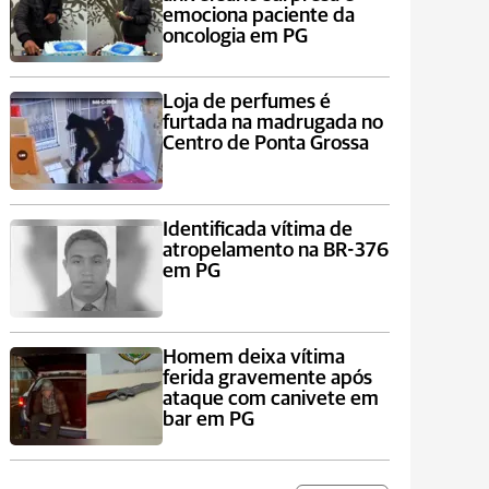
emociona paciente da
oncologia em PG
Loja de perfumes é
furtada na madrugada no
Centro de Ponta Grossa
Identificada vítima de
atropelamento na BR-376
em PG
Homem deixa vítima
ferida gravemente após
ataque com canivete em
bar em PG