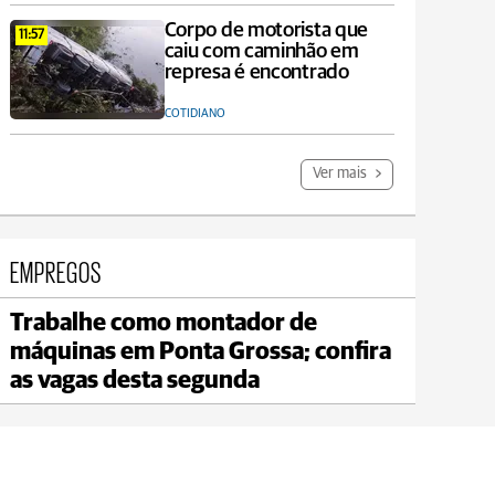
Corpo de motorista que
11:57
caiu com caminhão em
represa é encontrado
COTIDIANO
Ver mais
EMPREGOS
Trabalhe como montador de
Ipiranga
máquinas em Ponta Grossa; confira
max 15°C
min 15°C
as vagas desta segunda