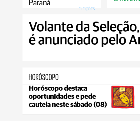
Paraná
ELEIÇÕES
Volante da Seleção
é anunciado pelo A
HORÓSCOPO
Horóscopo destaca
Reserva
oportunidades e pede
max 21°C
min 18°C
cautela neste sábado (08)