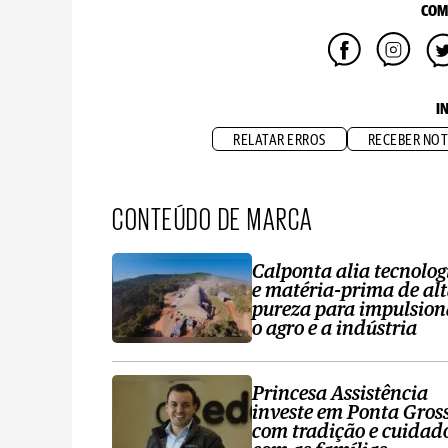
COM
I
RELATAR ERROS
RECEBER NOT
CONTEÚDO DE MARCA
Calponta alia tecnolog
e matéria-prima de al
pureza para impulsion
o agro e a indústria
Princesa Assistência
investe em Ponta Gros
com tradição e cuidad