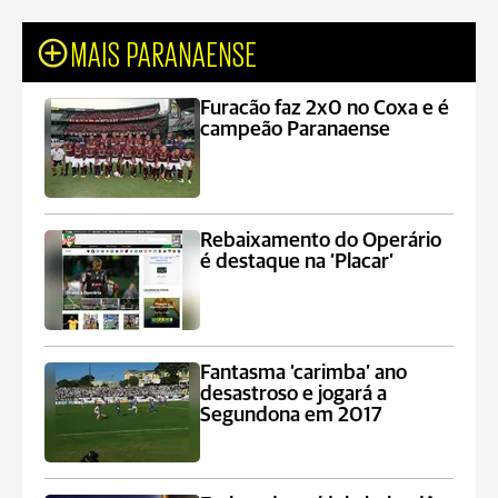
MAIS PARANAENSE
Furacão faz 2x0 no Coxa e é
campeão Paranaense
Rebaixamento do Operário
é destaque na ‘Placar’
Fantasma ‘carimba’ ano
desastroso e jogará a
Segundona em 2017