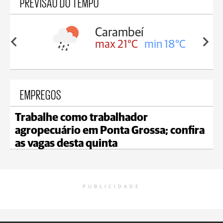
PREVISÃO DO TEMPO
Carambeí
in 18°C
max 21°C
min 18°C
EMPREGOS
Trabalhe como trabalhador
agropecuário em Ponta Grossa; confira
as vagas desta quinta
PUBLICIDADE