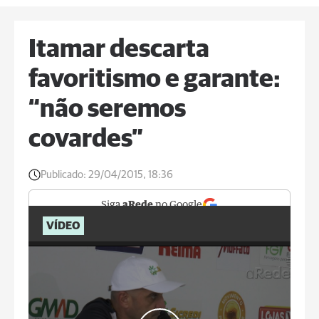
Itamar descarta
favoritismo e garante:
“não seremos
covardes”
Publicado:
29/04/2015, 18:36
Siga
aRede
no Google
VÍDEO