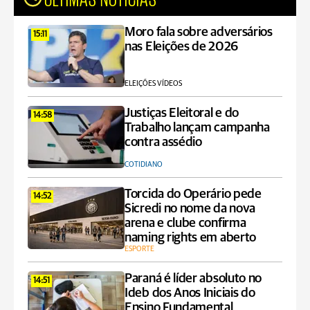
Moro fala sobre adversários
15:11
nas Eleições de 2026
ELEIÇÕES VÍDEOS
Justiças Eleitoral e do
14:58
Trabalho lançam campanha
contra assédio
COTIDIANO
Torcida do Operário pede
14:52
Sicredi no nome da nova
arena e clube confirma
naming rights em aberto
ESPORTE
Paraná é líder absoluto no
14:51
Ideb dos Anos Iniciais do
Ensino Fundamental