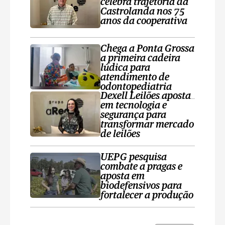
celebra trajetória da
Castrolanda nos 75
anos da cooperativa
Chega a Ponta Grossa
a primeira cadeira
lúdica para
atendimento de
odontopediatria
Dexell Leilões aposta
em tecnologia e
segurança para
transformar mercado
de leilões
UEPG pesquisa
combate a pragas e
aposta em
biodefensivos para
fortalecer a produção