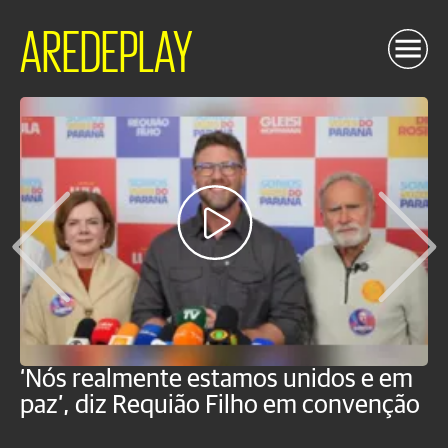
AREDEPLAY
‘Nós realmente estamos unidos e em
M
paz’, diz Requião Filho em convenção
d