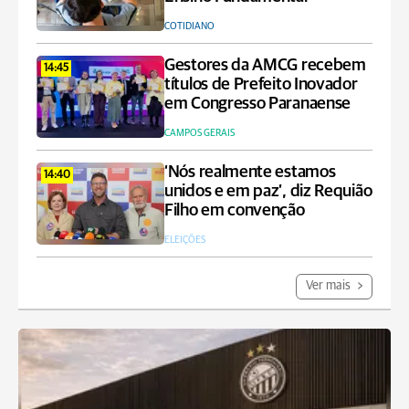
COTIDIANO
Gestores da AMCG recebem
14:45
títulos de Prefeito Inovador
em Congresso Paranaense
CAMPOS GERAIS
‘Nós realmente estamos
14:40
unidos e em paz’, diz Requião
Filho em convenção
ELEIÇÕES
Ver mais