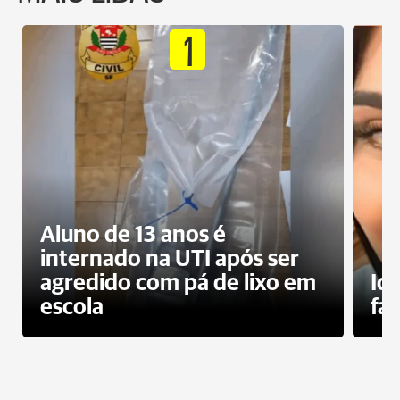
1
Aluno de 13 anos é
internado na UTI após ser
agredido com pá de lixo em
Id
escola
fa