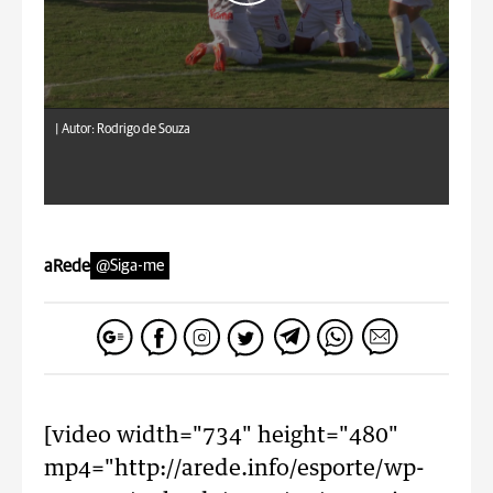
|
Autor: Rodrigo de Souza
aRede
@Siga-me
[video width="734" height="480"
mp4="http://arede.info/esporte/wp-