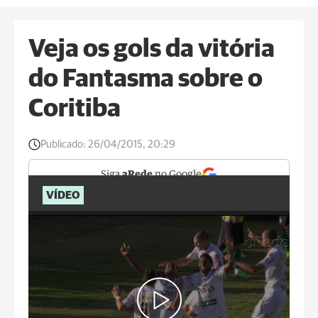
Veja os gols da vitória
do Fantasma sobre o
Coritiba
Publicado:
26/04/2015, 20:29
Siga
aRede
no Google
VÍDEO