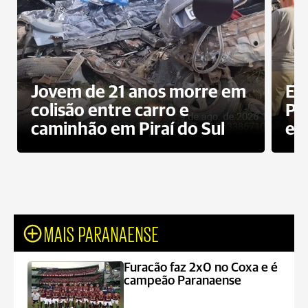
Jovem de 21 anos morre em
Ex
colisão entre carro e
Pe
caminhão em Piraí do Sul
en
MAIS PARANAENSE
Furacão faz 2x0 no Coxa e é
campeão Paranaense