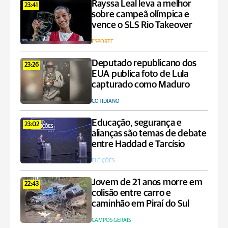
Rayssa Leal leva a melhor
23:41
sobre campeã olímpica e
vence o SLS Rio Takeover
ESPORTE
Deputado republicano dos
23:26
EUA publica foto de Lula
capturado como Maduro
COTIDIANO
Educação, segurança e
23:02
alianças são temas de debate
entre Haddad e Tarcísio
ELEIÇÕES
Jovem de 21 anos morre em
22:43
colisão entre carro e
caminhão em Piraí do Sul
CAMPOS GERAIS