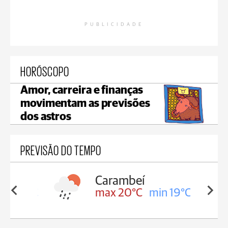
PUBLICIDADE
HORÓSCOPO
Amor, carreira e finanças
movimentam as previsões
dos astros
PREVISÃO DO TEMPO
Carambeí
in 19°C
max 20°C
min 19°C