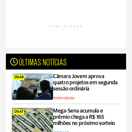
PUBLICIDADE
ÚLTIMAS NOTÍCIAS
Câmara Jovem aprova
09:49
quatro projetos em segunda
sessão ordinária
PONTA GROSSA
Mega-Sena acumula e
09:47
prêmio chega a R$ 165
milhões no próximo sorteio