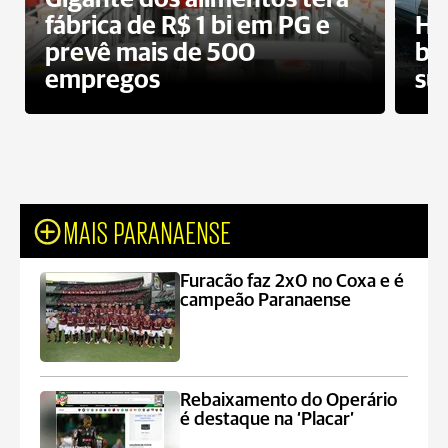
fábrica de R$ 1 bi em PG e
Ho
prevê mais de 500
bo
empregos
su
MAIS PARANAENSE
Furacão faz 2x0 no Coxa e é
campeão Paranaense
Rebaixamento do Operário
é destaque na ‘Placar’