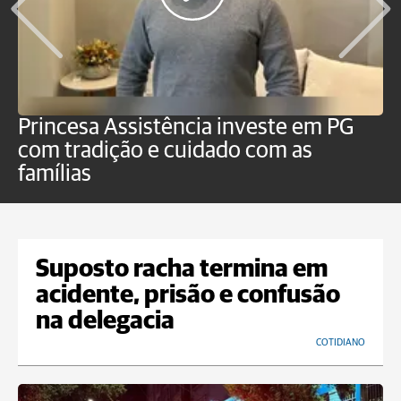
Princesa Assistência investe em PG
O
com tradição e cuidado com as
p
famílias
Suposto racha termina em
acidente, prisão e confusão
na delegacia
COTIDIANO