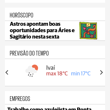
HORÓSCOPO
Astros apontam boas
oportunidades para Áries e
Sagitário nesta sexta
PREVISÃO DO TEMPO
olis
Ivaí
in 16°C
max 18°C
min 17°C
EMPREGOS