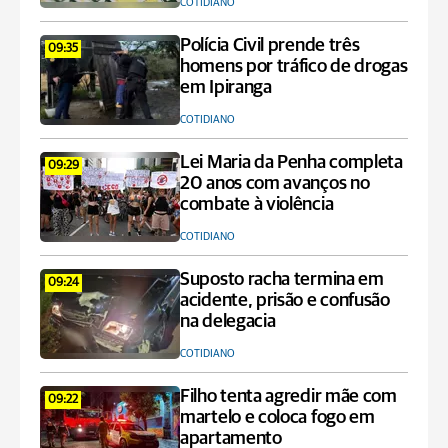
COTIDIANO
Polícia Civil prende três
09:35
homens por tráfico de drogas
em Ipiranga
COTIDIANO
Lei Maria da Penha completa
09:29
20 anos com avanços no
combate à violência
COTIDIANO
Suposto racha termina em
09:24
acidente, prisão e confusão
na delegacia
COTIDIANO
Filho tenta agredir mãe com
09:22
martelo e coloca fogo em
apartamento