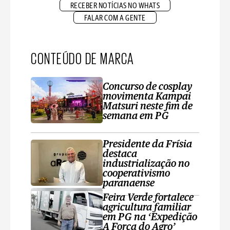
RECEBER NOTÍCIAS NO WHATS
FALAR COM A GENTE
CONTEÚDO DE MARCA
Concurso de cosplay
movimenta Kampai
Matsuri neste fim de
semana em PG
Presidente da Frísia
destaca
industrialização no
cooperativismo
paranaense
Feira Verde fortalece
agricultura familiar
em PG na ‘Expedição
A Força do Agro’